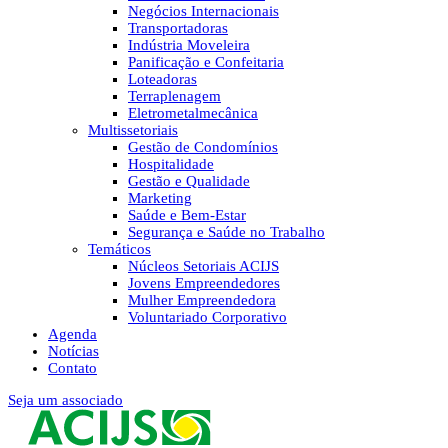
Negócios Internacionais
Transportadoras
Indústria Moveleira
Panificação e Confeitaria
Loteadoras
Terraplenagem
Eletrometalmecânica
Multissetoriais
Gestão de Condomínios
Hospitalidade
Gestão e Qualidade
Marketing
Saúde e Bem-Estar
Segurança e Saúde no Trabalho
Temáticos
Núcleos Setoriais ACIJS
Jovens Empreendedores
Mulher Empreendedora
Voluntariado Corporativo
Agenda
Notícias
Contato
Seja um associado