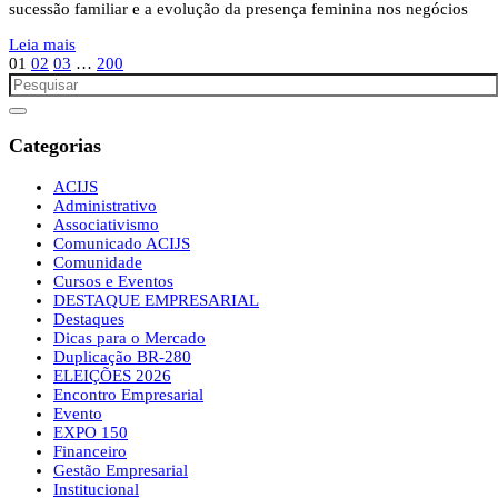
sucessão familiar e a evolução da presença feminina nos negócios
Leia mais
01
02
03
…
200
Categorias
ACIJS
Administrativo
Associativismo
Comunicado ACIJS
Comunidade
Cursos e Eventos
DESTAQUE EMPRESARIAL
Destaques
Dicas para o Mercado
Duplicação BR-280
ELEIÇÕES 2026
Encontro Empresarial
Evento
EXPO 150
Financeiro
Gestão Empresarial
Institucional