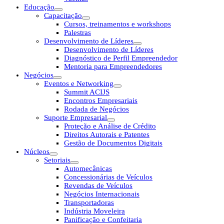
Educação
Capacitação
Cursos, treinamentos e workshops
Palestras
Desenvolvimento de Líderes
Desenvolvimento de Líderes
Diagnóstico de Perfil Empreendedor
Mentoria para Empreendedores
Negócios
Eventos e Networking
Summit ACIJS
Encontros Empresariais
Rodada de Negócios
Suporte Empresarial
Proteção e Análise de Crédito
Direitos Autorais e Patentes
Gestão de Documentos Digitais
Núcleos
Setoriais
Automecânicas
Concessionárias de Veículos
Revendas de Veículos
Negócios Internacionais
Transportadoras
Indústria Moveleira
Panificação e Confeitaria