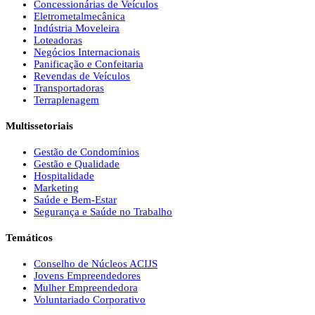
Concessionárias de Veículos
Eletrometalmecânica
Indústria Moveleira
Loteadoras
Negócios Internacionais
Panificação e Confeitaria
Revendas de Veículos
Transportadoras
Terraplenagem
Multissetoriais
Gestão de Condomínios
Gestão e Qualidade
Hospitalidade
Marketing
Saúde e Bem-Estar
Segurança e Saúde no Trabalho
Temáticos
Conselho de Núcleos ACIJS
Jovens Empreendedores
Mulher Empreendedora
Voluntariado Corporativo