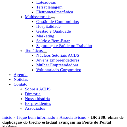
Loteadoras
Terraplenagem
Eletrometalmecânica
Multissetoriais
Gestão de Condomínios
Hospitalidade
Gestão e Qualidade
Marketing
Saúde e Bem-Estar
Segurança e Saúde no Trabalho
Temáticos
Núcleos Setoriais ACIJS
Jovens Empreendedores
Mulher Empreendedora
Voluntariado Corporativo
Agenda
Notícias
Contato
Sobre a ACIJS
Diretoria
Nossa história
Ex-presidentes
Associados
Início
»
Fique bem informado
»
Associativismo
»
BR-280: obras de
duplicação do trecho estadual avançam na Ponte do Portal