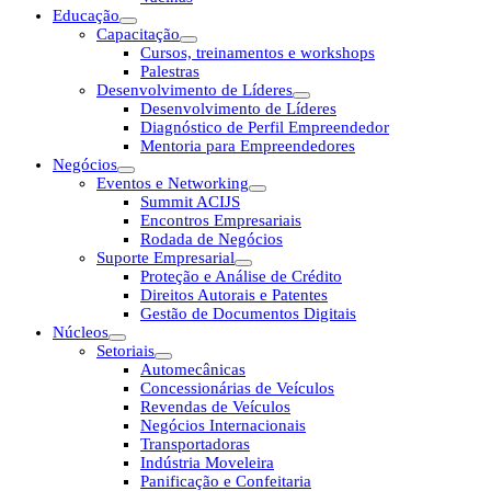
Educação
Capacitação
Cursos, treinamentos e workshops
Palestras
Desenvolvimento de Líderes
Desenvolvimento de Líderes
Diagnóstico de Perfil Empreendedor
Mentoria para Empreendedores
Negócios
Eventos e Networking
Summit ACIJS
Encontros Empresariais
Rodada de Negócios
Suporte Empresarial
Proteção e Análise de Crédito
Direitos Autorais e Patentes
Gestão de Documentos Digitais
Núcleos
Setoriais
Automecânicas
Concessionárias de Veículos
Revendas de Veículos
Negócios Internacionais
Transportadoras
Indústria Moveleira
Panificação e Confeitaria