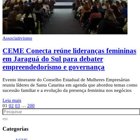
Associativismo
CEME Conecta reúne lideranças femininas
em Jaraguá do Sul para debater
empreendedorismo e governança
Evento itinerante do Conselho Estadual de Mulheres Empresárias
reuniu líderes de Santa Catarina em agenda que abordou temas como
sucessão familiar e a evolução da presença feminina nos negócios
Leia mais
01
02
03
…
200
Categorias