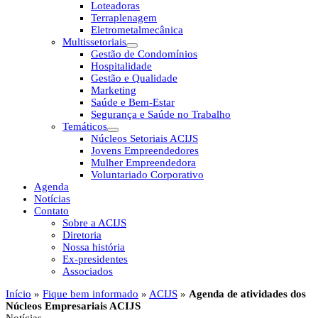
Loteadoras
Terraplenagem
Eletrometalmecânica
Multissetoriais
Gestão de Condomínios
Hospitalidade
Gestão e Qualidade
Marketing
Saúde e Bem-Estar
Segurança e Saúde no Trabalho
Temáticos
Núcleos Setoriais ACIJS
Jovens Empreendedores
Mulher Empreendedora
Voluntariado Corporativo
Agenda
Notícias
Contato
Sobre a ACIJS
Diretoria
Nossa história
Ex-presidentes
Associados
Início
»
Fique bem informado
»
ACIJS
»
Agenda de atividades dos
Núcleos Empresariais ACIJS