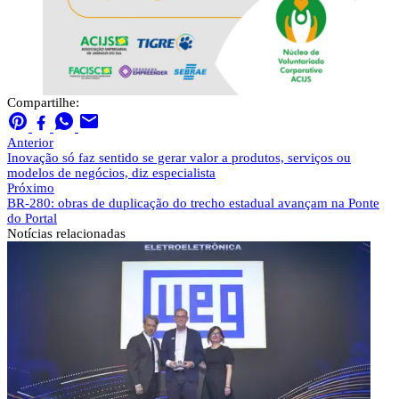
Compartilhe:
Anterior
Inovação só faz sentido se gerar valor a produtos, serviços ou
modelos de negócios, diz especialista
Próximo
BR-280: obras de duplicação do trecho estadual avançam na Ponte
do Portal
Notícias
relacionadas