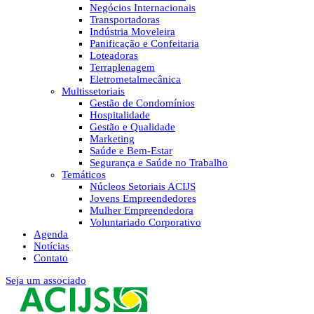
Negócios Internacionais
Transportadoras
Indústria Moveleira
Panificação e Confeitaria
Loteadoras
Terraplenagem
Eletrometalmecânica
Multissetoriais
Gestão de Condomínios
Hospitalidade
Gestão e Qualidade
Marketing
Saúde e Bem-Estar
Segurança e Saúde no Trabalho
Temáticos
Núcleos Setoriais ACIJS
Jovens Empreendedores
Mulher Empreendedora
Voluntariado Corporativo
Agenda
Notícias
Contato
Seja um associado