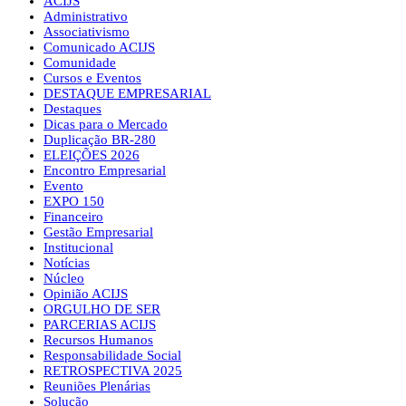
ACIJS
Administrativo
Associativismo
Comunicado ACIJS
Comunidade
Cursos e Eventos
DESTAQUE EMPRESARIAL
Destaques
Dicas para o Mercado
Duplicação BR-280
ELEIÇÕES 2026
Encontro Empresarial
Evento
EXPO 150
Financeiro
Gestão Empresarial
Institucional
Notícias
Núcleo
Opinião ACIJS
ORGULHO DE SER
PARCERIAS ACIJS
Recursos Humanos
Responsabilidade Social
RETROSPECTIVA 2025
Reuniões Plenárias
Solução