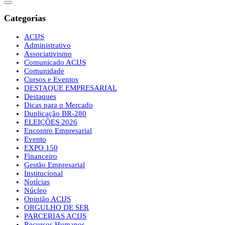
Categorias
ACIJS
Administrativo
Associativismo
Comunicado ACIJS
Comunidade
Cursos e Eventos
DESTAQUE EMPRESARIAL
Destaques
Dicas para o Mercado
Duplicação BR-280
ELEIÇÕES 2026
Encontro Empresarial
Evento
EXPO 150
Financeiro
Gestão Empresarial
Institucional
Notícias
Núcleo
Opinião ACIJS
ORGULHO DE SER
PARCERIAS ACIJS
Recursos Humanos