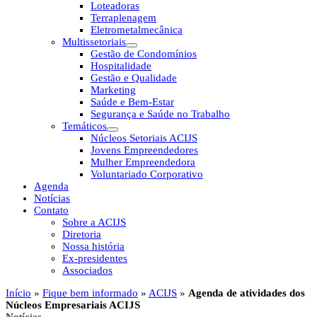
Loteadoras
Terraplenagem
Eletrometalmecânica
Multissetoriais
Gestão de Condomínios
Hospitalidade
Gestão e Qualidade
Marketing
Saúde e Bem-Estar
Segurança e Saúde no Trabalho
Temáticos
Núcleos Setoriais ACIJS
Jovens Empreendedores
Mulher Empreendedora
Voluntariado Corporativo
Agenda
Notícias
Contato
Sobre a ACIJS
Diretoria
Nossa história
Ex-presidentes
Associados
Início
»
Fique bem informado
»
ACIJS
»
Agenda de atividades dos
Núcleos Empresariais ACIJS