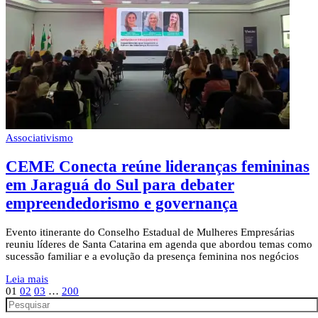
Associativismo
CEME Conecta reúne lideranças femininas
em Jaraguá do Sul para debater
empreendedorismo e governança
Evento itinerante do Conselho Estadual de Mulheres Empresárias
reuniu líderes de Santa Catarina em agenda que abordou temas como
sucessão familiar e a evolução da presença feminina nos negócios
Leia mais
01
02
03
…
200