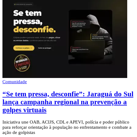
Comunidade
“Se tem pressa, desconfie”: Jaraguá do Sul
lança campanha regional na prevenção a
golpes virtuais
Iniciativa une OAB, ACIJS, CDL e APEVI, polícia e poder público
para reforçar orientação à população no enfrentamento e combate a
ação de golpistas