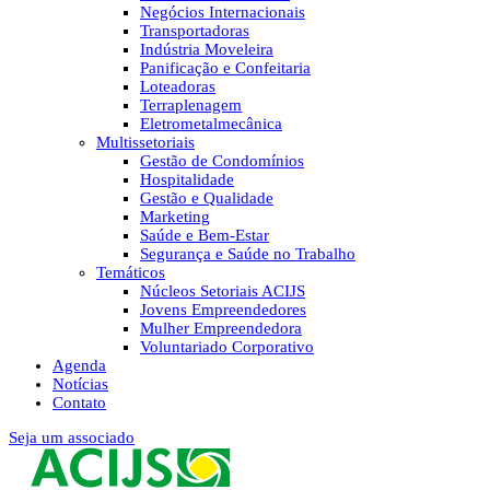
Negócios Internacionais
Transportadoras
Indústria Moveleira
Panificação e Confeitaria
Loteadoras
Terraplenagem
Eletrometalmecânica
Multissetoriais
Gestão de Condomínios
Hospitalidade
Gestão e Qualidade
Marketing
Saúde e Bem-Estar
Segurança e Saúde no Trabalho
Temáticos
Núcleos Setoriais ACIJS
Jovens Empreendedores
Mulher Empreendedora
Voluntariado Corporativo
Agenda
Notícias
Contato
Seja um associado