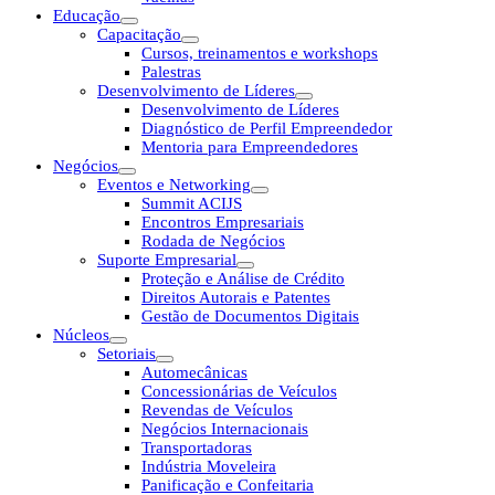
Educação
Capacitação
Cursos, treinamentos e workshops
Palestras
Desenvolvimento de Líderes
Desenvolvimento de Líderes
Diagnóstico de Perfil Empreendedor
Mentoria para Empreendedores
Negócios
Eventos e Networking
Summit ACIJS
Encontros Empresariais
Rodada de Negócios
Suporte Empresarial
Proteção e Análise de Crédito
Direitos Autorais e Patentes
Gestão de Documentos Digitais
Núcleos
Setoriais
Automecânicas
Concessionárias de Veículos
Revendas de Veículos
Negócios Internacionais
Transportadoras
Indústria Moveleira
Panificação e Confeitaria