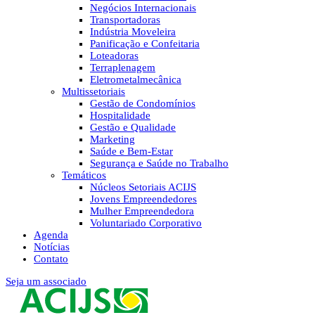
Negócios Internacionais
Transportadoras
Indústria Moveleira
Panificação e Confeitaria
Loteadoras
Terraplenagem
Eletrometalmecânica
Multissetoriais
Gestão de Condomínios
Hospitalidade
Gestão e Qualidade
Marketing
Saúde e Bem-Estar
Segurança e Saúde no Trabalho
Temáticos
Núcleos Setoriais ACIJS
Jovens Empreendedores
Mulher Empreendedora
Voluntariado Corporativo
Agenda
Notícias
Contato
Seja um associado