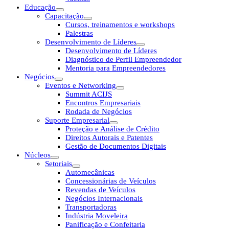
Educação
Capacitação
Cursos, treinamentos e workshops
Palestras
Desenvolvimento de Líderes
Desenvolvimento de Líderes
Diagnóstico de Perfil Empreendedor
Mentoria para Empreendedores
Negócios
Eventos e Networking
Summit ACIJS
Encontros Empresariais
Rodada de Negócios
Suporte Empresarial
Proteção e Análise de Crédito
Direitos Autorais e Patentes
Gestão de Documentos Digitais
Núcleos
Setoriais
Automecânicas
Concessionárias de Veículos
Revendas de Veículos
Negócios Internacionais
Transportadoras
Indústria Moveleira
Panificação e Confeitaria