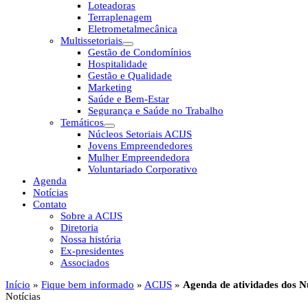
Loteadoras
Terraplenagem
Eletrometalmecânica
Multissetoriais
Gestão de Condomínios
Hospitalidade
Gestão e Qualidade
Marketing
Saúde e Bem-Estar
Segurança e Saúde no Trabalho
Temáticos
Núcleos Setoriais ACIJS
Jovens Empreendedores
Mulher Empreendedora
Voluntariado Corporativo
Agenda
Notícias
Contato
Sobre a ACIJS
Diretoria
Nossa história
Ex-presidentes
Associados
Início
»
Fique bem informado
»
ACIJS
»
Agenda de atividades dos 
Notícias