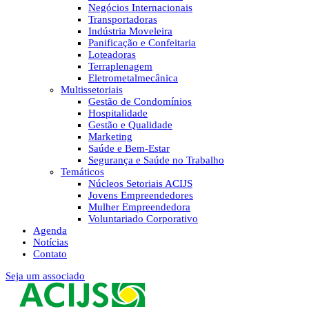
Negócios Internacionais
Transportadoras
Indústria Moveleira
Panificação e Confeitaria
Loteadoras
Terraplenagem
Eletrometalmecânica
Multissetoriais
Gestão de Condomínios
Hospitalidade
Gestão e Qualidade
Marketing
Saúde e Bem-Estar
Segurança e Saúde no Trabalho
Temáticos
Núcleos Setoriais ACIJS
Jovens Empreendedores
Mulher Empreendedora
Voluntariado Corporativo
Agenda
Notícias
Contato
Seja um associado