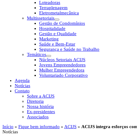
Loteadoras
Terraplenagem
Eletrometalmecânica
Multissetoriais
Gestão de Condomínios
Hospitalidade
Gestão e Qualidade
Marketing
Saúde e Bem-Estar
Segurança e Saúde no Trabalho
Temáticos
Núcleos Setoriais ACIJS
Jovens Empreendedores
Mulher Empreendedora
Voluntariado Corporativo
Agenda
Notícias
Contato
Sobre a ACIJS
Diretoria
Nossa história
Ex-presidentes
Associados
Início
»
Fique bem informado
»
ACIJS
»
ACIJS integra esforços com
Notícias