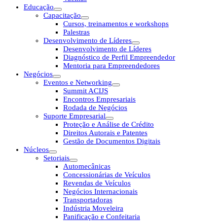
Educação
Capacitação
Cursos, treinamentos e workshops
Palestras
Desenvolvimento de Líderes
Desenvolvimento de Líderes
Diagnóstico de Perfil Empreendedor
Mentoria para Empreendedores
Negócios
Eventos e Networking
Summit ACIJS
Encontros Empresariais
Rodada de Negócios
Suporte Empresarial
Proteção e Análise de Crédito
Direitos Autorais e Patentes
Gestão de Documentos Digitais
Núcleos
Setoriais
Automecânicas
Concessionárias de Veículos
Revendas de Veículos
Negócios Internacionais
Transportadoras
Indústria Moveleira
Panificação e Confeitaria