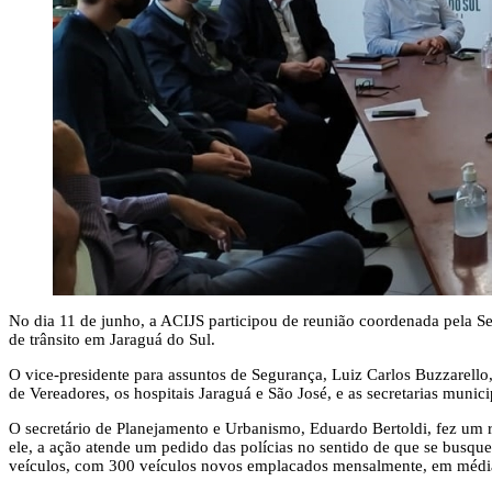
No dia 11 de junho, a ACIJS participou de reunião coordenada pela Sec
de trânsito em Jaraguá do Sul.
O vice-presidente para assuntos de Segurança, Luiz Carlos Buzzarello,
de Vereadores, os hospitais Jaraguá e São José, e as secretarias munic
O secretário de Planejamento e Urbanismo, Eduardo Bertoldi, fez um 
ele, a ação atende um pedido das polícias no sentido de que se busque
veículos, com 300 veículos novos emplacados mensalmente, em média,