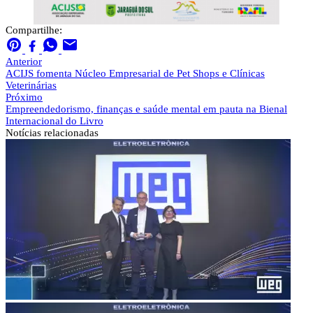
Compartilhe:
Anterior
ACIJS fomenta Núcleo Empresarial de Pet Shops e Clínicas
Veterinárias
Próximo
Empreendedorismo, finanças e saúde mental em pauta na Bienal
Internacional do Livro
Notícias
relacionadas