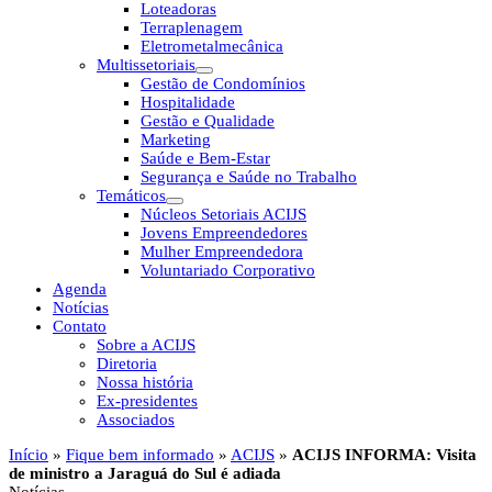
Loteadoras
Terraplenagem
Eletrometalmecânica
Multissetoriais
Gestão de Condomínios
Hospitalidade
Gestão e Qualidade
Marketing
Saúde e Bem-Estar
Segurança e Saúde no Trabalho
Temáticos
Núcleos Setoriais ACIJS
Jovens Empreendedores
Mulher Empreendedora
Voluntariado Corporativo
Agenda
Notícias
Contato
Sobre a ACIJS
Diretoria
Nossa história
Ex-presidentes
Associados
Início
»
Fique bem informado
»
ACIJS
»
ACIJS INFORMA: Visita
de ministro a Jaraguá do Sul é adiada