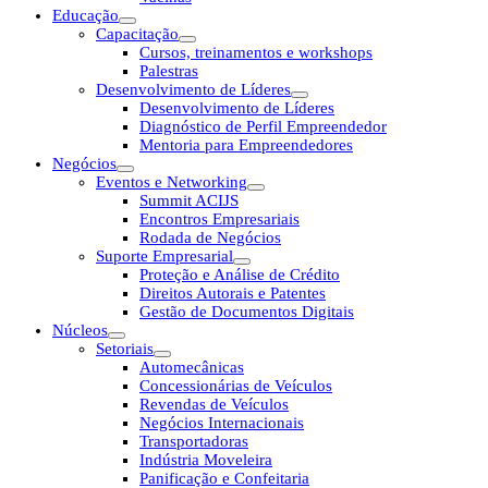
Educação
Capacitação
Cursos, treinamentos e workshops
Palestras
Desenvolvimento de Líderes
Desenvolvimento de Líderes
Diagnóstico de Perfil Empreendedor
Mentoria para Empreendedores
Negócios
Eventos e Networking
Summit ACIJS
Encontros Empresariais
Rodada de Negócios
Suporte Empresarial
Proteção e Análise de Crédito
Direitos Autorais e Patentes
Gestão de Documentos Digitais
Núcleos
Setoriais
Automecânicas
Concessionárias de Veículos
Revendas de Veículos
Negócios Internacionais
Transportadoras
Indústria Moveleira
Panificação e Confeitaria