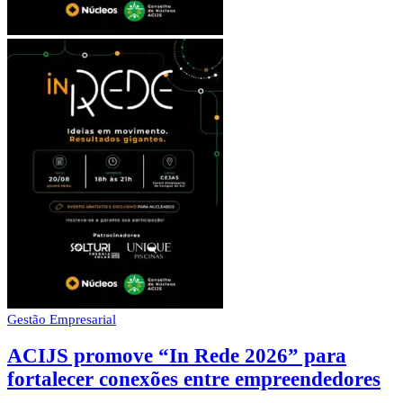
Gestão Empresarial
ACIJS promove “In Rede 2026” para
fortalecer conexões entre empreendedores