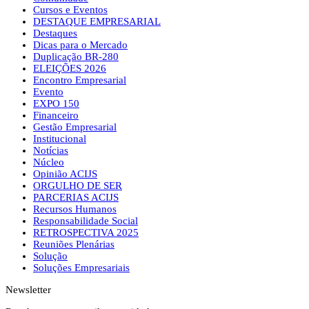
Cursos e Eventos
DESTAQUE EMPRESARIAL
Destaques
Dicas para o Mercado
Duplicação BR-280
ELEIÇÕES 2026
Encontro Empresarial
Evento
EXPO 150
Financeiro
Gestão Empresarial
Institucional
Notícias
Núcleo
Opinião ACIJS
ORGULHO DE SER
PARCERIAS ACIJS
Recursos Humanos
Responsabilidade Social
RETROSPECTIVA 2025
Reuniões Plenárias
Solução
Soluções Empresariais
Newsletter