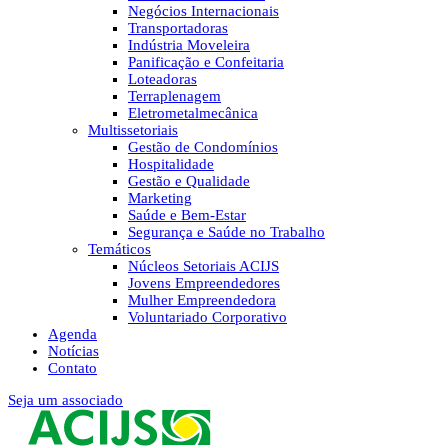
Negócios Internacionais
Transportadoras
Indústria Moveleira
Panificação e Confeitaria
Loteadoras
Terraplenagem
Eletrometalmecânica
Multissetoriais
Gestão de Condomínios
Hospitalidade
Gestão e Qualidade
Marketing
Saúde e Bem-Estar
Segurança e Saúde no Trabalho
Temáticos
Núcleos Setoriais ACIJS
Jovens Empreendedores
Mulher Empreendedora
Voluntariado Corporativo
Agenda
Notícias
Contato
Seja um associado