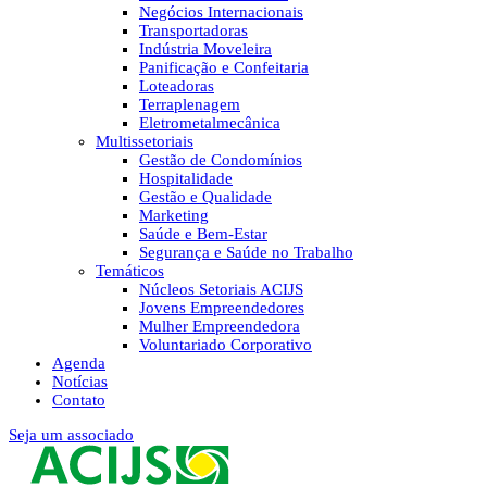
Negócios Internacionais
Transportadoras
Indústria Moveleira
Panificação e Confeitaria
Loteadoras
Terraplenagem
Eletrometalmecânica
Multissetoriais
Gestão de Condomínios
Hospitalidade
Gestão e Qualidade
Marketing
Saúde e Bem-Estar
Segurança e Saúde no Trabalho
Temáticos
Núcleos Setoriais ACIJS
Jovens Empreendedores
Mulher Empreendedora
Voluntariado Corporativo
Agenda
Notícias
Contato
Seja um associado