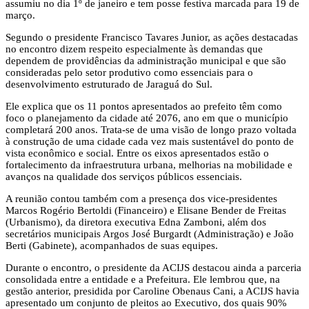
assumiu no dia 1º de janeiro e tem posse festiva marcada para 19 de
março.
Segundo o presidente Francisco Tavares Junior, as ações destacadas
no encontro dizem respeito especialmente às demandas que
dependem de providências da administração municipal e que são
consideradas pelo setor produtivo como essenciais para o
desenvolvimento estruturado de Jaraguá do Sul.
Ele explica que os 11 pontos apresentados ao prefeito têm como
foco o planejamento da cidade até 2076, ano em que o município
completará 200 anos. Trata-se de uma visão de longo prazo voltada
à construção de uma cidade cada vez mais sustentável do ponto de
vista econômico e social. Entre os eixos apresentados estão o
fortalecimento da infraestrutura urbana, melhorias na mobilidade e
avanços na qualidade dos serviços públicos essenciais.
A reunião contou também com a presença dos vice-presidentes
Marcos Rogério Bertoldi (Financeiro) e Elisane Bender de Freitas
(Urbanismo), da diretora executiva Edna Zamboni, além dos
secretários municipais Argos José Burgardt (Administração) e João
Berti (Gabinete), acompanhados de suas equipes.
Durante o encontro, o presidente da ACIJS destacou ainda a parceria
consolidada entre a entidade e a Prefeitura. Ele lembrou que, na
gestão anterior, presidida por Caroline Obenaus Cani, a ACIJS havia
apresentado um conjunto de pleitos ao Executivo, dos quais 90%