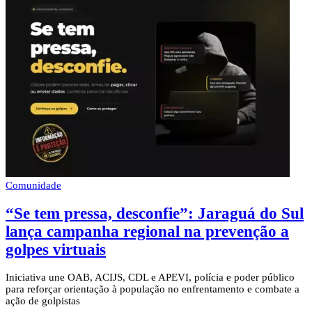
Comunidade
“Se tem pressa, desconfie”: Jaraguá do Sul
lança campanha regional na prevenção a
golpes virtuais
Iniciativa une OAB, ACIJS, CDL e APEVI, polícia e poder público
para reforçar orientação à população no enfrentamento e combate a
ação de golpistas