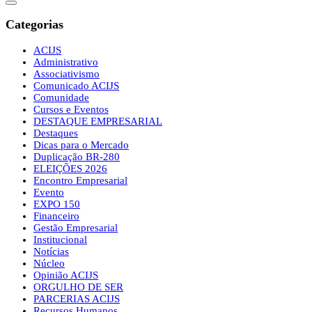
Categorias
ACIJS
Administrativo
Associativismo
Comunicado ACIJS
Comunidade
Cursos e Eventos
DESTAQUE EMPRESARIAL
Destaques
Dicas para o Mercado
Duplicação BR-280
ELEIÇÕES 2026
Encontro Empresarial
Evento
EXPO 150
Financeiro
Gestão Empresarial
Institucional
Notícias
Núcleo
Opinião ACIJS
ORGULHO DE SER
PARCERIAS ACIJS
Recursos Humanos