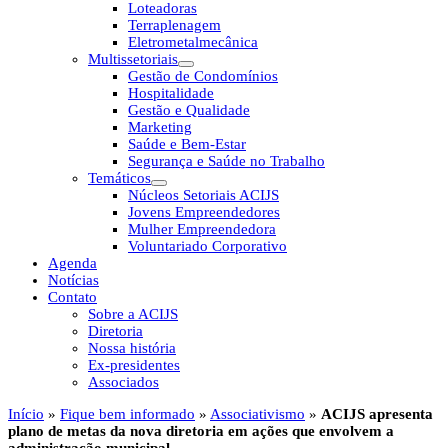
Loteadoras
Terraplenagem
Eletrometalmecânica
Multissetoriais
Gestão de Condomínios
Hospitalidade
Gestão e Qualidade
Marketing
Saúde e Bem-Estar
Segurança e Saúde no Trabalho
Temáticos
Núcleos Setoriais ACIJS
Jovens Empreendedores
Mulher Empreendedora
Voluntariado Corporativo
Agenda
Notícias
Contato
Sobre a ACIJS
Diretoria
Nossa história
Ex-presidentes
Associados
Início
»
Fique bem informado
»
Associativismo
»
ACIJS apresenta
plano de metas da nova diretoria em ações que envolvem a