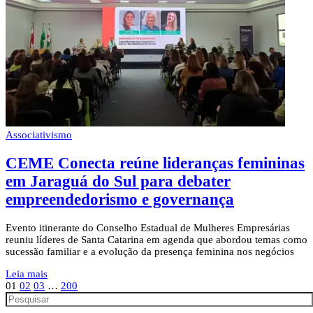
Associativismo
CEME Conecta reúne lideranças femininas
em Jaraguá do Sul para debater
empreendedorismo e governança
Evento itinerante do Conselho Estadual de Mulheres Empresárias
reuniu líderes de Santa Catarina em agenda que abordou temas como
sucessão familiar e a evolução da presença feminina nos negócios
Leia mais
01
02
03
…
200