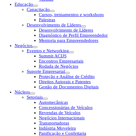
Educação
Capacitação
Cursos, treinamentos e workshops
Palestras
Desenvolvimento de Líderes
Desenvolvimento de Líderes
Diagnóstico de Perfil Empreendedor
Mentoria para Empreendedores
Negócios
Eventos e Networking
Summit ACIJS
Encontros Empresariais
Rodada de Negócios
Suporte Empresarial
Proteção e Análise de Crédito
Direitos Autorais e Patentes
Gestão de Documentos Digitais
Núcleos
Setoriais
Automecânicas
Concessionárias de Veículos
Revendas de Veículos
Negócios Internacionais
Transportadoras
Indústria Moveleira
Panificação e Confeitaria