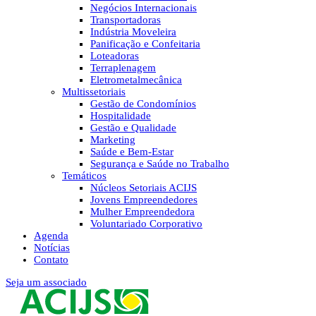
Negócios Internacionais
Transportadoras
Indústria Moveleira
Panificação e Confeitaria
Loteadoras
Terraplenagem
Eletrometalmecânica
Multissetoriais
Gestão de Condomínios
Hospitalidade
Gestão e Qualidade
Marketing
Saúde e Bem-Estar
Segurança e Saúde no Trabalho
Temáticos
Núcleos Setoriais ACIJS
Jovens Empreendedores
Mulher Empreendedora
Voluntariado Corporativo
Agenda
Notícias
Contato
Seja um associado