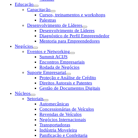
Educação
Capacitação
Cursos, treinamentos e workshops
Palestras
Desenvolvimento de Líderes
Desenvolvimento de Líderes
Diagnóstico de Perfil Empreendedor
Mentoria para Empreendedores
Negócios
Eventos e Networking
Summit ACIJS
Encontros Empresariais
Rodada de Negócios
Suporte Empresarial
Proteção e Análise de Crédito
Direitos Autorais e Patentes
Gestão de Documentos Digitais
Núcleos
Setoriais
Automecânicas
Concessionárias de Veículos
Revendas de Veículos
Negócios Internacionais
Transportadoras
Indústria Moveleira
Panificação e Confeitaria