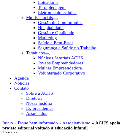
Loteadoras
Terraplenagem
Eletrometalmecânica
Multissetoriais
Gestão de Condomínios
Hospitalidade
Gestão e Qualidade
Marketing
Saúde e Bem-Estar
Segurança e Saúde no Trabalho
Temáticos
Núcleos Setoriais ACIJS
Jovens Empreendedores
Mulher Empreendedora
Voluntariado Corporativo
Agenda
Notícias
Contato
Sobre a ACIJS
Diretoria
Nossa história
Ex-presidentes
Associados
Início
»
Fique bem informado
»
Associativismo
»
ACIJS apoia
projeto editorial voltado à educação infantil