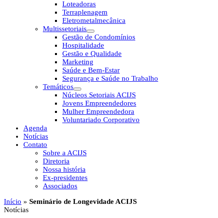
Loteadoras
Terraplenagem
Eletrometalmecânica
Multissetoriais
Gestão de Condomínios
Hospitalidade
Gestão e Qualidade
Marketing
Saúde e Bem-Estar
Segurança e Saúde no Trabalho
Temáticos
Núcleos Setoriais ACIJS
Jovens Empreendedores
Mulher Empreendedora
Voluntariado Corporativo
Agenda
Notícias
Contato
Sobre a ACIJS
Diretoria
Nossa história
Ex-presidentes
Associados
Início
»
Seminário de Longevidade ACIJS
Notícias