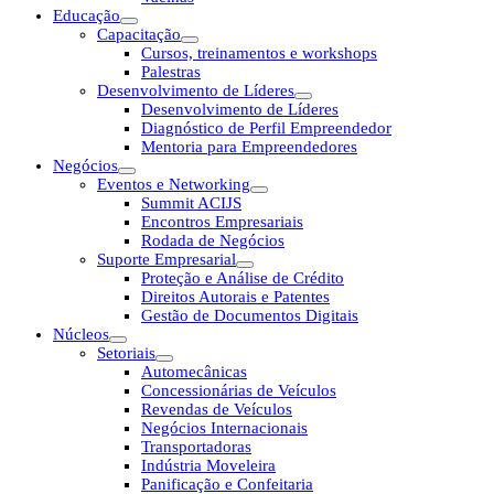
Educação
Capacitação
Cursos, treinamentos e workshops
Palestras
Desenvolvimento de Líderes
Desenvolvimento de Líderes
Diagnóstico de Perfil Empreendedor
Mentoria para Empreendedores
Negócios
Eventos e Networking
Summit ACIJS
Encontros Empresariais
Rodada de Negócios
Suporte Empresarial
Proteção e Análise de Crédito
Direitos Autorais e Patentes
Gestão de Documentos Digitais
Núcleos
Setoriais
Automecânicas
Concessionárias de Veículos
Revendas de Veículos
Negócios Internacionais
Transportadoras
Indústria Moveleira
Panificação e Confeitaria