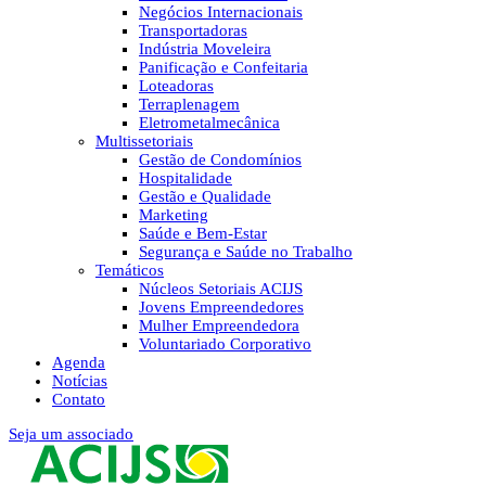
Negócios Internacionais
Transportadoras
Indústria Moveleira
Panificação e Confeitaria
Loteadoras
Terraplenagem
Eletrometalmecânica
Multissetoriais
Gestão de Condomínios
Hospitalidade
Gestão e Qualidade
Marketing
Saúde e Bem-Estar
Segurança e Saúde no Trabalho
Temáticos
Núcleos Setoriais ACIJS
Jovens Empreendedores
Mulher Empreendedora
Voluntariado Corporativo
Agenda
Notícias
Contato
Seja um associado