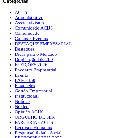
Categorias
ACIJS
Administrativo
Associativismo
Comunicado ACIJS
Comunidade
Cursos e Eventos
DESTAQUE EMPRESARIAL
Destaques
Dicas para o Mercado
Duplicação BR-280
ELEIÇÕES 2026
Encontro Empresarial
Evento
EXPO 150
Financeiro
Gestão Empresarial
Institucional
Notícias
Núcleo
Opinião ACIJS
ORGULHO DE SER
PARCERIAS ACIJS
Recursos Humanos
Responsabilidade Social
RETROSPECTIVA 2025