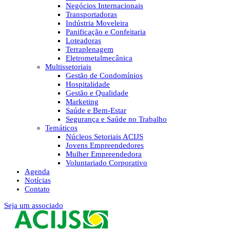
Negócios Internacionais
Transportadoras
Indústria Moveleira
Panificação e Confeitaria
Loteadoras
Terraplenagem
Eletrometalmecânica
Multissetoriais
Gestão de Condomínios
Hospitalidade
Gestão e Qualidade
Marketing
Saúde e Bem-Estar
Segurança e Saúde no Trabalho
Temáticos
Núcleos Setoriais ACIJS
Jovens Empreendedores
Mulher Empreendedora
Voluntariado Corporativo
Agenda
Notícias
Contato
Seja um associado