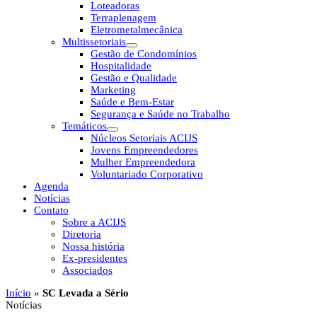
Loteadoras
Terraplenagem
Eletrometalmecânica
Multissetoriais
Gestão de Condomínios
Hospitalidade
Gestão e Qualidade
Marketing
Saúde e Bem-Estar
Segurança e Saúde no Trabalho
Temáticos
Núcleos Setoriais ACIJS
Jovens Empreendedores
Mulher Empreendedora
Voluntariado Corporativo
Agenda
Notícias
Contato
Sobre a ACIJS
Diretoria
Nossa história
Ex-presidentes
Associados
Início
»
SC Levada a Sério
Notícias