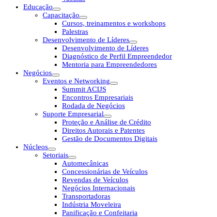
Educação
Capacitação
Cursos, treinamentos e workshops
Palestras
Desenvolvimento de Líderes
Desenvolvimento de Líderes
Diagnóstico de Perfil Empreendedor
Mentoria para Empreendedores
Negócios
Eventos e Networking
Summit ACIJS
Encontros Empresariais
Rodada de Negócios
Suporte Empresarial
Proteção e Análise de Crédito
Direitos Autorais e Patentes
Gestão de Documentos Digitais
Núcleos
Setoriais
Automecânicas
Concessionárias de Veículos
Revendas de Veículos
Negócios Internacionais
Transportadoras
Indústria Moveleira
Panificação e Confeitaria