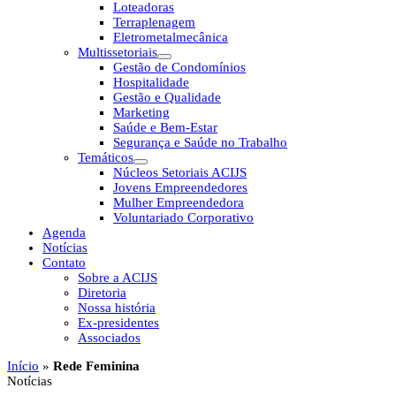
Loteadoras
Terraplenagem
Eletrometalmecânica
Multissetoriais
Gestão de Condomínios
Hospitalidade
Gestão e Qualidade
Marketing
Saúde e Bem-Estar
Segurança e Saúde no Trabalho
Temáticos
Núcleos Setoriais ACIJS
Jovens Empreendedores
Mulher Empreendedora
Voluntariado Corporativo
Agenda
Notícias
Contato
Sobre a ACIJS
Diretoria
Nossa história
Ex-presidentes
Associados
Início
»
Rede Feminina
Notícias