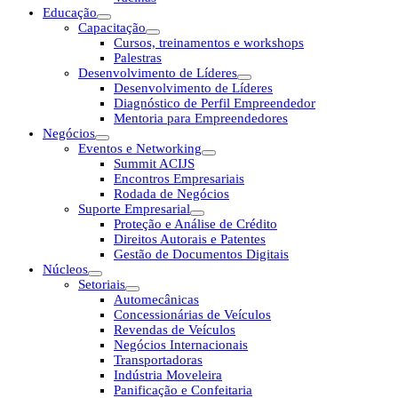
Educação
Capacitação
Cursos, treinamentos e workshops
Palestras
Desenvolvimento de Líderes
Desenvolvimento de Líderes
Diagnóstico de Perfil Empreendedor
Mentoria para Empreendedores
Negócios
Eventos e Networking
Summit ACIJS
Encontros Empresariais
Rodada de Negócios
Suporte Empresarial
Proteção e Análise de Crédito
Direitos Autorais e Patentes
Gestão de Documentos Digitais
Núcleos
Setoriais
Automecânicas
Concessionárias de Veículos
Revendas de Veículos
Negócios Internacionais
Transportadoras
Indústria Moveleira
Panificação e Confeitaria