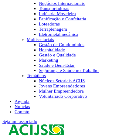
Negócios Internacionais
Transportadoras
Indústria Moveleira
Panificação e Confeitaria
Loteadoras
Terraplenagem
Eletrometalmecânica
Multissetoriais
Gestão de Condomínios
Hospitalidade
Gestão e Qualidade
Marketing
Saúde e Bem-Estar
Segurança e Saúde no Trabalho
Temáticos
Núcleos Setoriais ACIJS
Jovens Empreendedores
Mulher Empreendedora
Voluntariado Corporativo
Agenda
Notícias
Contato
Seja um associado