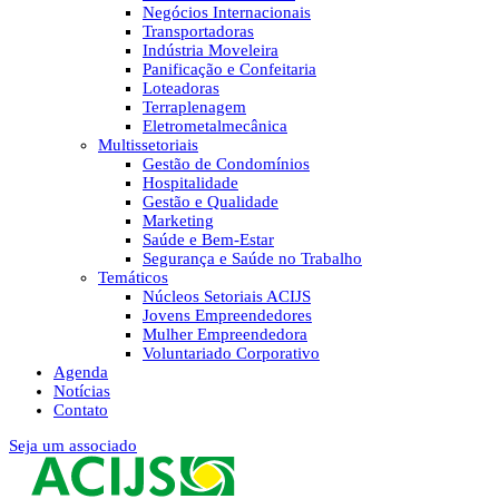
Negócios Internacionais
Transportadoras
Indústria Moveleira
Panificação e Confeitaria
Loteadoras
Terraplenagem
Eletrometalmecânica
Multissetoriais
Gestão de Condomínios
Hospitalidade
Gestão e Qualidade
Marketing
Saúde e Bem-Estar
Segurança e Saúde no Trabalho
Temáticos
Núcleos Setoriais ACIJS
Jovens Empreendedores
Mulher Empreendedora
Voluntariado Corporativo
Agenda
Notícias
Contato
Seja um associado