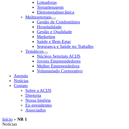
Loteadoras
Terraplenagem
Eletrometalmecânica
Multissetoriais
Gestão de Condomínios
Hospitalidade
Gestão e Qualidade
Marketing
Saúde e Bem-Estar
Segurança e Saúde no Trabalho
Temáticos
Núcleos Setoriais ACIJS
Jovens Empreendedores
Mulher Empreendedora
Voluntariado Corporativo
Agenda
Notícias
Contato
Sobre a ACIJS
Diretoria
Nossa história
Ex-presidentes
Associados
Início
»
NR 1
Notícias