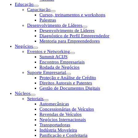
Educação
Capacitação
Cursos, treinamentos e workshops
Palestras
Desenvolvimento de Líderes
Desenvolvimento de Líderes
Diagnóstico de Perfil Empreendedor
Mentoria para Empreendedores
Negócios
Eventos e Networking
Summit ACIJS
Encontros Empresariais
Rodada de Negócios
Suporte Empresarial
Proteção e Análise de Crédito
Direitos Autorais e Patentes
Gestão de Documentos Digitais
Núcleos
Setoriais
Automecânicas
Concessionárias de Veículos
Revendas de Veículos
Negócios Internacionais
Transportadoras
Indústria Moveleira
Panificação e Confeitaria