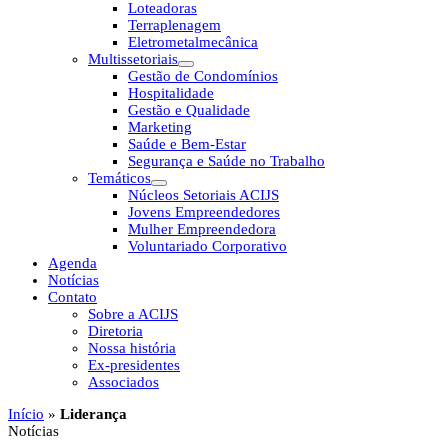
Loteadoras
Terraplenagem
Eletrometalmecânica
Multissetoriais
Gestão de Condomínios
Hospitalidade
Gestão e Qualidade
Marketing
Saúde e Bem-Estar
Segurança e Saúde no Trabalho
Temáticos
Núcleos Setoriais ACIJS
Jovens Empreendedores
Mulher Empreendedora
Voluntariado Corporativo
Agenda
Notícias
Contato
Sobre a ACIJS
Diretoria
Nossa história
Ex-presidentes
Associados
Início
»
Liderança
Notícias