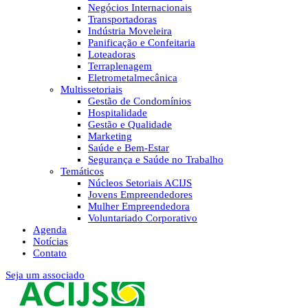
Negócios Internacionais
Transportadoras
Indústria Moveleira
Panificação e Confeitaria
Loteadoras
Terraplenagem
Eletrometalmecânica
Multissetoriais
Gestão de Condomínios
Hospitalidade
Gestão e Qualidade
Marketing
Saúde e Bem-Estar
Segurança e Saúde no Trabalho
Temáticos
Núcleos Setoriais ACIJS
Jovens Empreendedores
Mulher Empreendedora
Voluntariado Corporativo
Agenda
Notícias
Contato
Seja um associado