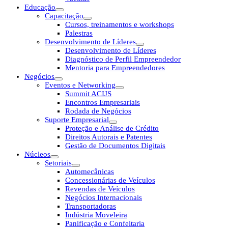
Educação
Capacitação
Cursos, treinamentos e workshops
Palestras
Desenvolvimento de Líderes
Desenvolvimento de Líderes
Diagnóstico de Perfil Empreendedor
Mentoria para Empreendedores
Negócios
Eventos e Networking
Summit ACIJS
Encontros Empresariais
Rodada de Negócios
Suporte Empresarial
Proteção e Análise de Crédito
Direitos Autorais e Patentes
Gestão de Documentos Digitais
Núcleos
Setoriais
Automecânicas
Concessionárias de Veículos
Revendas de Veículos
Negócios Internacionais
Transportadoras
Indústria Moveleira
Panificação e Confeitaria