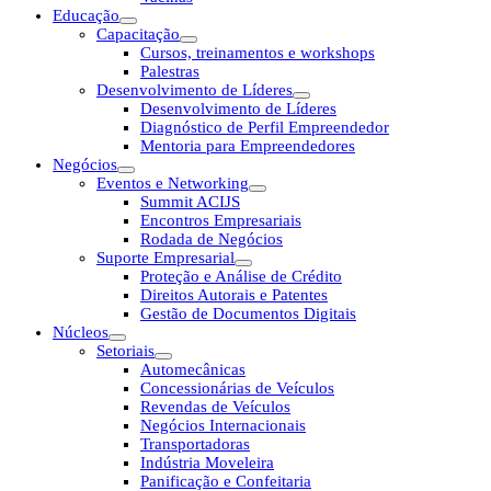
Educação
Capacitação
Cursos, treinamentos e workshops
Palestras
Desenvolvimento de Líderes
Desenvolvimento de Líderes
Diagnóstico de Perfil Empreendedor
Mentoria para Empreendedores
Negócios
Eventos e Networking
Summit ACIJS
Encontros Empresariais
Rodada de Negócios
Suporte Empresarial
Proteção e Análise de Crédito
Direitos Autorais e Patentes
Gestão de Documentos Digitais
Núcleos
Setoriais
Automecânicas
Concessionárias de Veículos
Revendas de Veículos
Negócios Internacionais
Transportadoras
Indústria Moveleira
Panificação e Confeitaria