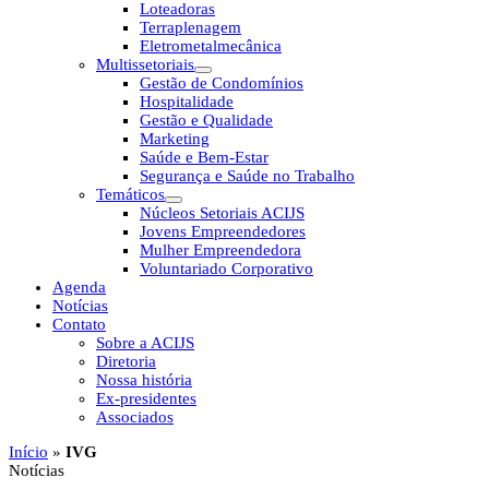
Loteadoras
Terraplenagem
Eletrometalmecânica
Multissetoriais
Gestão de Condomínios
Hospitalidade
Gestão e Qualidade
Marketing
Saúde e Bem-Estar
Segurança e Saúde no Trabalho
Temáticos
Núcleos Setoriais ACIJS
Jovens Empreendedores
Mulher Empreendedora
Voluntariado Corporativo
Agenda
Notícias
Contato
Sobre a ACIJS
Diretoria
Nossa história
Ex-presidentes
Associados
Início
»
IVG
Notícias