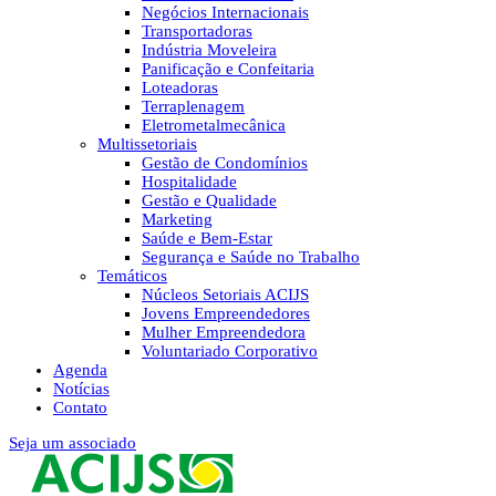
Negócios Internacionais
Transportadoras
Indústria Moveleira
Panificação e Confeitaria
Loteadoras
Terraplenagem
Eletrometalmecânica
Multissetoriais
Gestão de Condomínios
Hospitalidade
Gestão e Qualidade
Marketing
Saúde e Bem-Estar
Segurança e Saúde no Trabalho
Temáticos
Núcleos Setoriais ACIJS
Jovens Empreendedores
Mulher Empreendedora
Voluntariado Corporativo
Agenda
Notícias
Contato
Seja um associado