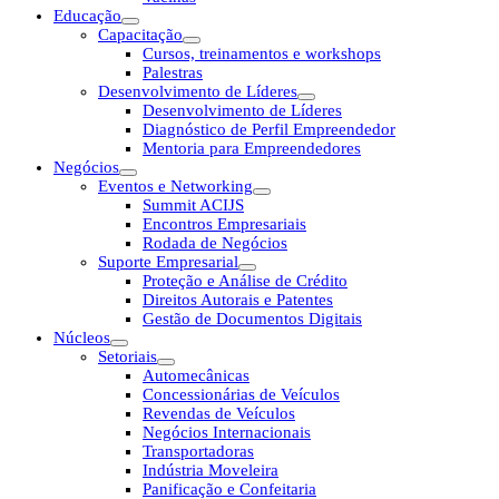
Educação
Capacitação
Cursos, treinamentos e workshops
Palestras
Desenvolvimento de Líderes
Desenvolvimento de Líderes
Diagnóstico de Perfil Empreendedor
Mentoria para Empreendedores
Negócios
Eventos e Networking
Summit ACIJS
Encontros Empresariais
Rodada de Negócios
Suporte Empresarial
Proteção e Análise de Crédito
Direitos Autorais e Patentes
Gestão de Documentos Digitais
Núcleos
Setoriais
Automecânicas
Concessionárias de Veículos
Revendas de Veículos
Negócios Internacionais
Transportadoras
Indústria Moveleira
Panificação e Confeitaria