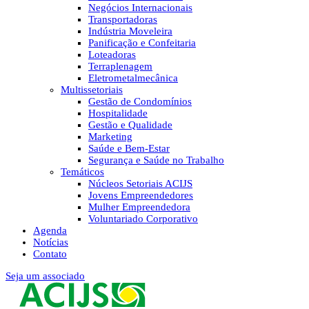
Negócios Internacionais
Transportadoras
Indústria Moveleira
Panificação e Confeitaria
Loteadoras
Terraplenagem
Eletrometalmecânica
Multissetoriais
Gestão de Condomínios
Hospitalidade
Gestão e Qualidade
Marketing
Saúde e Bem-Estar
Segurança e Saúde no Trabalho
Temáticos
Núcleos Setoriais ACIJS
Jovens Empreendedores
Mulher Empreendedora
Voluntariado Corporativo
Agenda
Notícias
Contato
Seja um associado