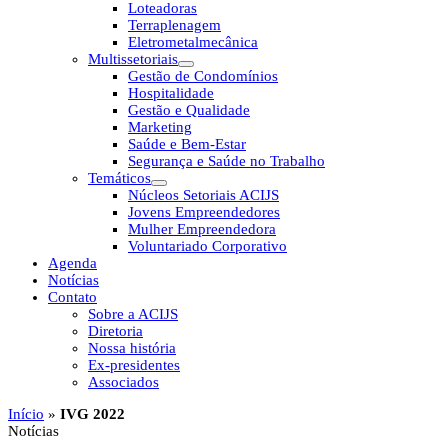
Loteadoras
Terraplenagem
Eletrometalmecânica
Multissetoriais
Gestão de Condomínios
Hospitalidade
Gestão e Qualidade
Marketing
Saúde e Bem-Estar
Segurança e Saúde no Trabalho
Temáticos
Núcleos Setoriais ACIJS
Jovens Empreendedores
Mulher Empreendedora
Voluntariado Corporativo
Agenda
Notícias
Contato
Sobre a ACIJS
Diretoria
Nossa história
Ex-presidentes
Associados
Início
»
IVG 2022
Notícias