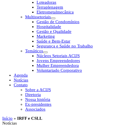
Loteadoras
Terraplenagem
Eletrometalmecânica
Multissetoriais
Gestão de Condomínios
Hospitalidade
Gestão e Qualidade
Marketing
Saúde e Bem-Estar
Segurança e Saúde no Trabalho
Temáticos
Núcleos Setoriais ACIJS
Jovens Empreendedores
Mulher Empreendedora
Voluntariado Corporativo
Agenda
Notícias
Contato
Sobre a ACIJS
Diretoria
Nossa história
Ex-presidentes
Associados
Início
»
IRFF e CSLL
Notícias