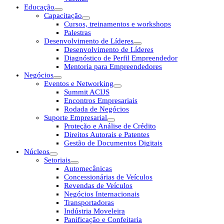
Educação
Capacitação
Cursos, treinamentos e workshops
Palestras
Desenvolvimento de Líderes
Desenvolvimento de Líderes
Diagnóstico de Perfil Empreendedor
Mentoria para Empreendedores
Negócios
Eventos e Networking
Summit ACIJS
Encontros Empresariais
Rodada de Negócios
Suporte Empresarial
Proteção e Análise de Crédito
Direitos Autorais e Patentes
Gestão de Documentos Digitais
Núcleos
Setoriais
Automecânicas
Concessionárias de Veículos
Revendas de Veículos
Negócios Internacionais
Transportadoras
Indústria Moveleira
Panificação e Confeitaria