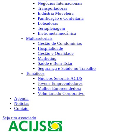
Negócios Internacionais
Transportadoras
Indústria Moveleira
Panificação e Confeitaria
Loteadoras
Terraplenagem
Eletrometalmecânica
Multissetoriais
Gestão de Condomínios
Hospitalidade
Gestão e Qualidade
Marketing
Saúde e Bem-Estar
Segurança e Saúde no Trabalho
Temáticos
Núcleos Setoriais ACIJS
Jovens Empreendedores
Mulher Empreendedora
Voluntariado Corporativo
Agenda
Notícias
Contato
Seja um associado