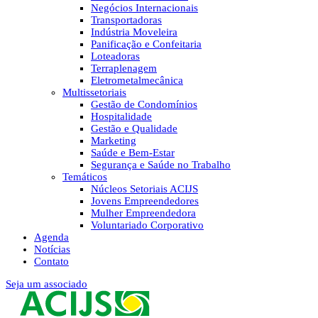
Negócios Internacionais
Transportadoras
Indústria Moveleira
Panificação e Confeitaria
Loteadoras
Terraplenagem
Eletrometalmecânica
Multissetoriais
Gestão de Condomínios
Hospitalidade
Gestão e Qualidade
Marketing
Saúde e Bem-Estar
Segurança e Saúde no Trabalho
Temáticos
Núcleos Setoriais ACIJS
Jovens Empreendedores
Mulher Empreendedora
Voluntariado Corporativo
Agenda
Notícias
Contato
Seja um associado