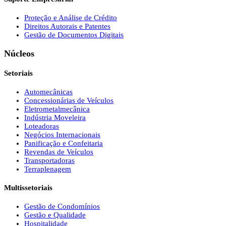
Proteção e Análise de Crédito
Direitos Autorais e Patentes
Gestão de Documentos Digitais
Núcleos
Setoriais
Automecânicas
Concessionárias de Veículos
Eletrometalmecânica
Indústria Moveleira
Loteadoras
Negócios Internacionais
Panificação e Confeitaria
Revendas de Veículos
Transportadoras
Terraplenagem
Multissetoriais
Gestão de Condomínios
Gestão e Qualidade
Hospitalidade