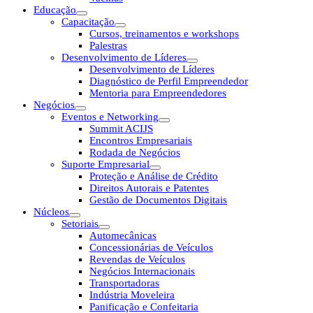
Educação
Capacitação
Cursos, treinamentos e workshops
Palestras
Desenvolvimento de Líderes
Desenvolvimento de Líderes
Diagnóstico de Perfil Empreendedor
Mentoria para Empreendedores
Negócios
Eventos e Networking
Summit ACIJS
Encontros Empresariais
Rodada de Negócios
Suporte Empresarial
Proteção e Análise de Crédito
Direitos Autorais e Patentes
Gestão de Documentos Digitais
Núcleos
Setoriais
Automecânicas
Concessionárias de Veículos
Revendas de Veículos
Negócios Internacionais
Transportadoras
Indústria Moveleira
Panificação e Confeitaria