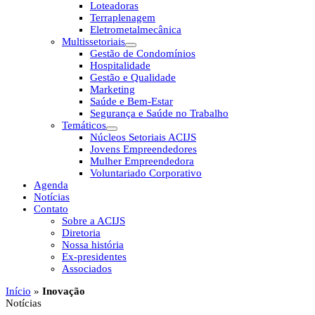
Loteadoras
Terraplenagem
Eletrometalmecânica
Multissetoriais
Gestão de Condomínios
Hospitalidade
Gestão e Qualidade
Marketing
Saúde e Bem-Estar
Segurança e Saúde no Trabalho
Temáticos
Núcleos Setoriais ACIJS
Jovens Empreendedores
Mulher Empreendedora
Voluntariado Corporativo
Agenda
Notícias
Contato
Sobre a ACIJS
Diretoria
Nossa história
Ex-presidentes
Associados
Início
»
Inovação
Notícias