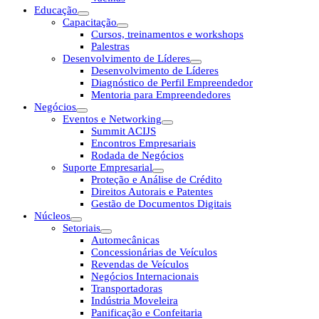
Educação
Capacitação
Cursos, treinamentos e workshops
Palestras
Desenvolvimento de Líderes
Desenvolvimento de Líderes
Diagnóstico de Perfil Empreendedor
Mentoria para Empreendedores
Negócios
Eventos e Networking
Summit ACIJS
Encontros Empresariais
Rodada de Negócios
Suporte Empresarial
Proteção e Análise de Crédito
Direitos Autorais e Patentes
Gestão de Documentos Digitais
Núcleos
Setoriais
Automecânicas
Concessionárias de Veículos
Revendas de Veículos
Negócios Internacionais
Transportadoras
Indústria Moveleira
Panificação e Confeitaria