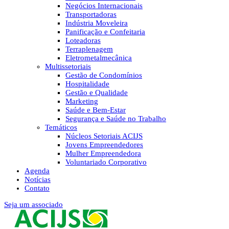
Negócios Internacionais
Transportadoras
Indústria Moveleira
Panificação e Confeitaria
Loteadoras
Terraplenagem
Eletrometalmecânica
Multissetoriais
Gestão de Condomínios
Hospitalidade
Gestão e Qualidade
Marketing
Saúde e Bem-Estar
Segurança e Saúde no Trabalho
Temáticos
Núcleos Setoriais ACIJS
Jovens Empreendedores
Mulher Empreendedora
Voluntariado Corporativo
Agenda
Notícias
Contato
Seja um associado