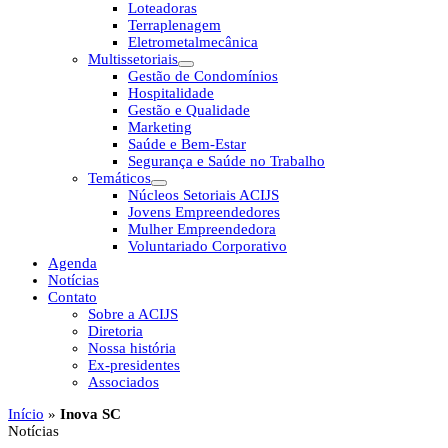
Loteadoras
Terraplenagem
Eletrometalmecânica
Multissetoriais
Gestão de Condomínios
Hospitalidade
Gestão e Qualidade
Marketing
Saúde e Bem-Estar
Segurança e Saúde no Trabalho
Temáticos
Núcleos Setoriais ACIJS
Jovens Empreendedores
Mulher Empreendedora
Voluntariado Corporativo
Agenda
Notícias
Contato
Sobre a ACIJS
Diretoria
Nossa história
Ex-presidentes
Associados
Início
»
Inova SC
Notícias