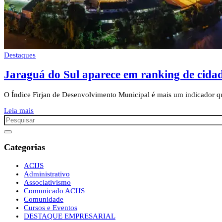
Destaques
Jaraguá do Sul aparece em ranking de cidad
O Índice Firjan de Desenvolvimento Municipal é mais um indicador que
Leia mais
Categorias
ACIJS
Administrativo
Associativismo
Comunicado ACIJS
Comunidade
Cursos e Eventos
DESTAQUE EMPRESARIAL