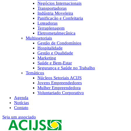
Negócios Internacionais
Transportadoras
Indústria Moveleira
Panificação e Confeitaria
Loteadoras
Terraplenagem
Eletrometalmecânica
Multissetoriais
Gestão de Condomínios
Hospitalidade
Gestão e Qualidade
Marketing
Saúde e Bem-Estar
Segurança e Saúde no Trabalho
Temáticos
Núcleos Setoriais ACIJS
Jovens Empreendedores
Mulher Empreendedora
Voluntariado Corporativo
Agenda
Notícias
Contato
Seja um associado