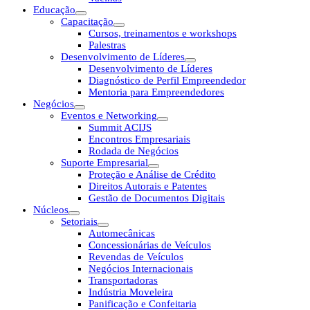
Educação
Capacitação
Cursos, treinamentos e workshops
Palestras
Desenvolvimento de Líderes
Desenvolvimento de Líderes
Diagnóstico de Perfil Empreendedor
Mentoria para Empreendedores
Negócios
Eventos e Networking
Summit ACIJS
Encontros Empresariais
Rodada de Negócios
Suporte Empresarial
Proteção e Análise de Crédito
Direitos Autorais e Patentes
Gestão de Documentos Digitais
Núcleos
Setoriais
Automecânicas
Concessionárias de Veículos
Revendas de Veículos
Negócios Internacionais
Transportadoras
Indústria Moveleira
Panificação e Confeitaria