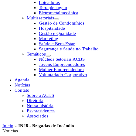
Loteadoras
Terraplenagem
Eletrometalmecânica
Multissetoriais
Gestão de Condomínios
Hospitalidade
Gestão e Qualidade
Marketing
Saúde e Bem-Estar
Segurança e Saúde no Trabalho
Temáticos
Núcleos Setoriais ACIJS
Jovens Empreendedores
Mulher Empreendedora
Voluntariado Corporativo
Agenda
Notícias
Contato
Sobre a ACIJS
Diretoria
Nossa história
Ex-presidentes
Associados
Início
»
IN28 - Brigadas de Incêndio
Notícias