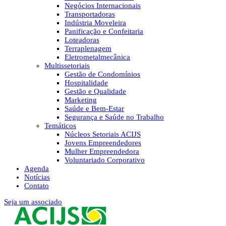
Negócios Internacionais
Transportadoras
Indústria Moveleira
Panificação e Confeitaria
Loteadoras
Terraplenagem
Eletrometalmecânica
Multissetoriais
Gestão de Condomínios
Hospitalidade
Gestão e Qualidade
Marketing
Saúde e Bem-Estar
Segurança e Saúde no Trabalho
Temáticos
Núcleos Setoriais ACIJS
Jovens Empreendedores
Mulher Empreendedora
Voluntariado Corporativo
Agenda
Notícias
Contato
Seja um associado