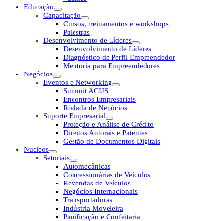
Educação
Capacitação
Cursos, treinamentos e workshops
Palestras
Desenvolvimento de Líderes
Desenvolvimento de Líderes
Diagnóstico de Perfil Empreendedor
Mentoria para Empreendedores
Negócios
Eventos e Networking
Summit ACIJS
Encontros Empresariais
Rodada de Negócios
Suporte Empresarial
Proteção e Análise de Crédito
Direitos Autorais e Patentes
Gestão de Documentos Digitais
Núcleos
Setoriais
Automecânicas
Concessionárias de Veículos
Revendas de Veículos
Negócios Internacionais
Transportadoras
Indústria Moveleira
Panificação e Confeitaria