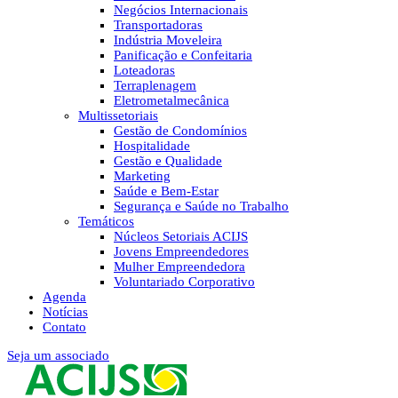
Negócios Internacionais
Transportadoras
Indústria Moveleira
Panificação e Confeitaria
Loteadoras
Terraplenagem
Eletrometalmecânica
Multissetoriais
Gestão de Condomínios
Hospitalidade
Gestão e Qualidade
Marketing
Saúde e Bem-Estar
Segurança e Saúde no Trabalho
Temáticos
Núcleos Setoriais ACIJS
Jovens Empreendedores
Mulher Empreendedora
Voluntariado Corporativo
Agenda
Notícias
Contato
Seja um associado