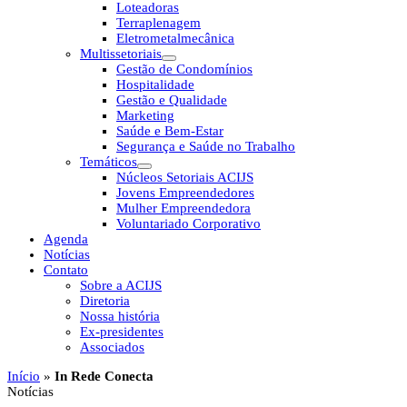
Loteadoras
Terraplenagem
Eletrometalmecânica
Multissetoriais
Gestão de Condomínios
Hospitalidade
Gestão e Qualidade
Marketing
Saúde e Bem-Estar
Segurança e Saúde no Trabalho
Temáticos
Núcleos Setoriais ACIJS
Jovens Empreendedores
Mulher Empreendedora
Voluntariado Corporativo
Agenda
Notícias
Contato
Sobre a ACIJS
Diretoria
Nossa história
Ex-presidentes
Associados
Início
»
In Rede Conecta
Notícias