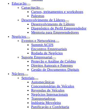
Educação
Capacitação
Cursos, treinamentos e workshops
Palestras
Desenvolvimento de Líderes
Desenvolvimento de Líderes
Diagnóstico de Perfil Empreendedor
Mentoria para Empreendedores
Negócios
Eventos e Networking
Summit ACIJS
Encontros Empresariais
Rodada de Negócios
Suporte Empresarial
Proteção e Análise de Crédito
Direitos Autorais e Patentes
Gestão de Documentos Digitais
Núcleos
Setoriais
Automecânicas
Concessionárias de Veículos
Revendas de Veículos
Negócios Internacionais
Transportadoras
Indústria Moveleira
Panificação e Confeitaria