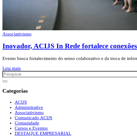
Associativismo
Inovador, ACIJS In Rede fortalece conexões
Evento busca fortalecimento do senso colaborativo e da troca de infor
Leia mais
Categorias
ACIJS
Administrativo
Associativismo
Comunicado ACIJS
Comunidade
Cursos e Eventos
DESTAQUE EMPRESARIAL