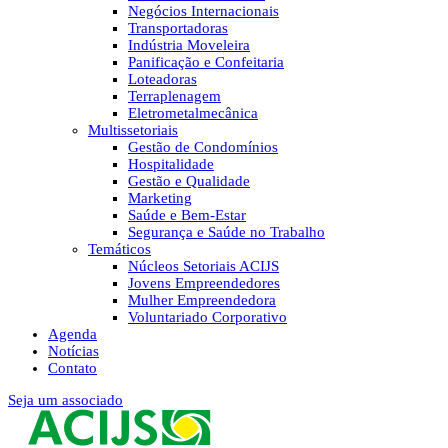
Negócios Internacionais
Transportadoras
Indústria Moveleira
Panificação e Confeitaria
Loteadoras
Terraplenagem
Eletrometalmecânica
Multissetoriais
Gestão de Condomínios
Hospitalidade
Gestão e Qualidade
Marketing
Saúde e Bem-Estar
Segurança e Saúde no Trabalho
Temáticos
Núcleos Setoriais ACIJS
Jovens Empreendedores
Mulher Empreendedora
Voluntariado Corporativo
Agenda
Notícias
Contato
Seja um associado