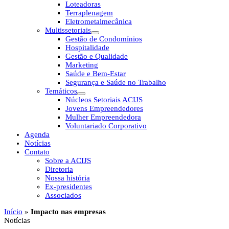
Loteadoras
Terraplenagem
Eletrometalmecânica
Multissetoriais
Gestão de Condomínios
Hospitalidade
Gestão e Qualidade
Marketing
Saúde e Bem-Estar
Segurança e Saúde no Trabalho
Temáticos
Núcleos Setoriais ACIJS
Jovens Empreendedores
Mulher Empreendedora
Voluntariado Corporativo
Agenda
Notícias
Contato
Sobre a ACIJS
Diretoria
Nossa história
Ex-presidentes
Associados
Início
»
Impacto nas empresas
Notícias