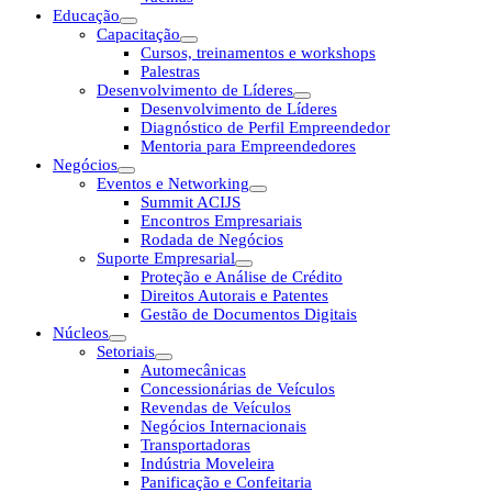
Educação
Capacitação
Cursos, treinamentos e workshops
Palestras
Desenvolvimento de Líderes
Desenvolvimento de Líderes
Diagnóstico de Perfil Empreendedor
Mentoria para Empreendedores
Negócios
Eventos e Networking
Summit ACIJS
Encontros Empresariais
Rodada de Negócios
Suporte Empresarial
Proteção e Análise de Crédito
Direitos Autorais e Patentes
Gestão de Documentos Digitais
Núcleos
Setoriais
Automecânicas
Concessionárias de Veículos
Revendas de Veículos
Negócios Internacionais
Transportadoras
Indústria Moveleira
Panificação e Confeitaria