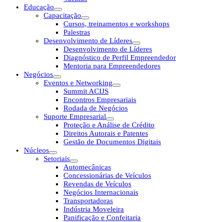
Educação
Capacitação
Cursos, treinamentos e workshops
Palestras
Desenvolvimento de Líderes
Desenvolvimento de Líderes
Diagnóstico de Perfil Empreendedor
Mentoria para Empreendedores
Negócios
Eventos e Networking
Summit ACIJS
Encontros Empresariais
Rodada de Negócios
Suporte Empresarial
Proteção e Análise de Crédito
Direitos Autorais e Patentes
Gestão de Documentos Digitais
Núcleos
Setoriais
Automecânicas
Concessionárias de Veículos
Revendas de Veículos
Negócios Internacionais
Transportadoras
Indústria Moveleira
Panificação e Confeitaria