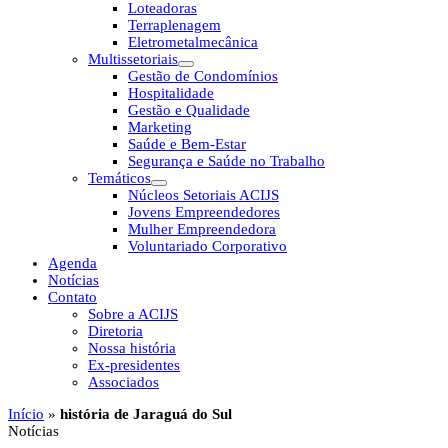
Loteadoras
Terraplenagem
Eletrometalmecânica
Multissetoriais
Gestão de Condomínios
Hospitalidade
Gestão e Qualidade
Marketing
Saúde e Bem-Estar
Segurança e Saúde no Trabalho
Temáticos
Núcleos Setoriais ACIJS
Jovens Empreendedores
Mulher Empreendedora
Voluntariado Corporativo
Agenda
Notícias
Contato
Sobre a ACIJS
Diretoria
Nossa história
Ex-presidentes
Associados
Início
»
história de Jaraguá do Sul
Notícias