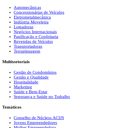
Automecânicas
Concessionárias de Veículos
Eletrometalmecânica
Indústria Moveleira
Loteadoras
Negócios Internacionais
Panificação e Confeitaria
Revendas de Veículos
Transportadoras
Terraplenagem
Multissetoriais
Gestão de Condomínios
Gestão e Qualidade
Hospitalidade
Marketing
Saúde e Bem-Estar
Segurança e Saúde no Trabalho
Temáticos
Conselho de Núcleos ACIJS
Jovens Empreendedores
Mulher Empreendedora