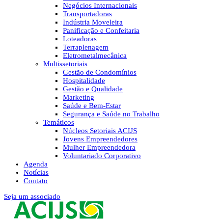
Negócios Internacionais
Transportadoras
Indústria Moveleira
Panificação e Confeitaria
Loteadoras
Terraplenagem
Eletrometalmecânica
Multissetoriais
Gestão de Condomínios
Hospitalidade
Gestão e Qualidade
Marketing
Saúde e Bem-Estar
Segurança e Saúde no Trabalho
Temáticos
Núcleos Setoriais ACIJS
Jovens Empreendedores
Mulher Empreendedora
Voluntariado Corporativo
Agenda
Notícias
Contato
Seja um associado