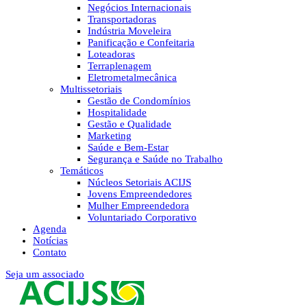
Negócios Internacionais
Transportadoras
Indústria Moveleira
Panificação e Confeitaria
Loteadoras
Terraplenagem
Eletrometalmecânica
Multissetoriais
Gestão de Condomínios
Hospitalidade
Gestão e Qualidade
Marketing
Saúde e Bem-Estar
Segurança e Saúde no Trabalho
Temáticos
Núcleos Setoriais ACIJS
Jovens Empreendedores
Mulher Empreendedora
Voluntariado Corporativo
Agenda
Notícias
Contato
Seja um associado