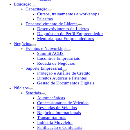
Educação
Capacitação
Cursos, treinamentos e workshops
Palestras
Desenvolvimento de Líderes
Desenvolvimento de Líderes
Diagnóstico de Perfil Empreendedor
Mentoria para Empreendedores
Negócios
Eventos e Networking
Summit ACIJS
Encontros Empresariais
Rodada de Negócios
Suporte Empresarial
Proteção e Análise de Crédito
Direitos Autorais e Patentes
Gestão de Documentos Digitais
Núcleos
Setoriais
Automecânicas
Concessionárias de Veículos
Revendas de Veículos
Negócios Internacionais
Transportadoras
Indústria Moveleira
Panificação e Confeitaria