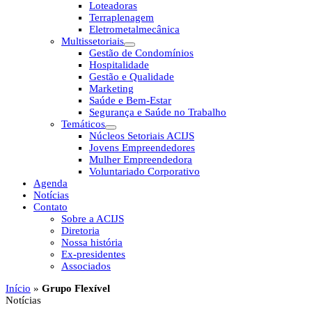
Loteadoras
Terraplenagem
Eletrometalmecânica
Multissetoriais
Gestão de Condomínios
Hospitalidade
Gestão e Qualidade
Marketing
Saúde e Bem-Estar
Segurança e Saúde no Trabalho
Temáticos
Núcleos Setoriais ACIJS
Jovens Empreendedores
Mulher Empreendedora
Voluntariado Corporativo
Agenda
Notícias
Contato
Sobre a ACIJS
Diretoria
Nossa história
Ex-presidentes
Associados
Início
»
Grupo Flexível
Notícias