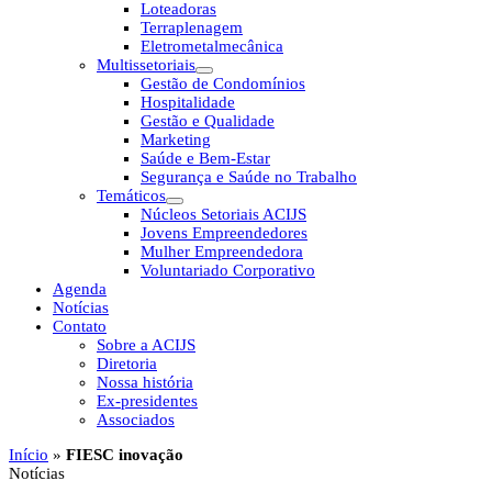
Loteadoras
Terraplenagem
Eletrometalmecânica
Multissetoriais
Gestão de Condomínios
Hospitalidade
Gestão e Qualidade
Marketing
Saúde e Bem-Estar
Segurança e Saúde no Trabalho
Temáticos
Núcleos Setoriais ACIJS
Jovens Empreendedores
Mulher Empreendedora
Voluntariado Corporativo
Agenda
Notícias
Contato
Sobre a ACIJS
Diretoria
Nossa história
Ex-presidentes
Associados
Início
»
FIESC inovação
Notícias