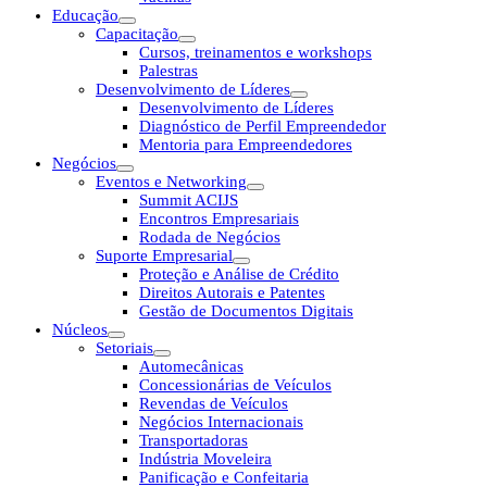
Educação
Capacitação
Cursos, treinamentos e workshops
Palestras
Desenvolvimento de Líderes
Desenvolvimento de Líderes
Diagnóstico de Perfil Empreendedor
Mentoria para Empreendedores
Negócios
Eventos e Networking
Summit ACIJS
Encontros Empresariais
Rodada de Negócios
Suporte Empresarial
Proteção e Análise de Crédito
Direitos Autorais e Patentes
Gestão de Documentos Digitais
Núcleos
Setoriais
Automecânicas
Concessionárias de Veículos
Revendas de Veículos
Negócios Internacionais
Transportadoras
Indústria Moveleira
Panificação e Confeitaria