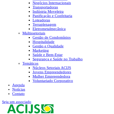
Negócios Internacionais
Transportadoras
Indústria Moveleira
Panificação e Confeitaria
Loteadoras
Terraplenagem
Eletrometalmecânica
Multissetoriais
Gestão de Condomínios
Hospitalidade
Gestão e Qualidade
Marketing
Saúde e Bem-Estar
Segurança e Saúde no Trabalho
Temáticos
Núcleos Setoriais ACIJS
Jovens Empreendedores
Mulher Empreendedora
Voluntariado Corporativo
Agenda
Notícias
Contato
Seja um associado