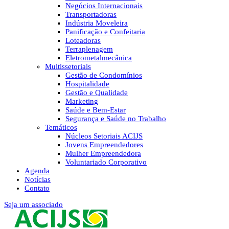
Negócios Internacionais
Transportadoras
Indústria Moveleira
Panificação e Confeitaria
Loteadoras
Terraplenagem
Eletrometalmecânica
Multissetoriais
Gestão de Condomínios
Hospitalidade
Gestão e Qualidade
Marketing
Saúde e Bem-Estar
Segurança e Saúde no Trabalho
Temáticos
Núcleos Setoriais ACIJS
Jovens Empreendedores
Mulher Empreendedora
Voluntariado Corporativo
Agenda
Notícias
Contato
Seja um associado