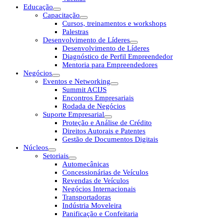
Educação
Capacitação
Cursos, treinamentos e workshops
Palestras
Desenvolvimento de Líderes
Desenvolvimento de Líderes
Diagnóstico de Perfil Empreendedor
Mentoria para Empreendedores
Negócios
Eventos e Networking
Summit ACIJS
Encontros Empresariais
Rodada de Negócios
Suporte Empresarial
Proteção e Análise de Crédito
Direitos Autorais e Patentes
Gestão de Documentos Digitais
Núcleos
Setoriais
Automecânicas
Concessionárias de Veículos
Revendas de Veículos
Negócios Internacionais
Transportadoras
Indústria Moveleira
Panificação e Confeitaria