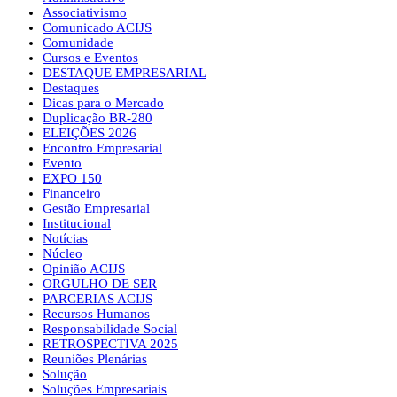
Associativismo
Comunicado ACIJS
Comunidade
Cursos e Eventos
DESTAQUE EMPRESARIAL
Destaques
Dicas para o Mercado
Duplicação BR-280
ELEIÇÕES 2026
Encontro Empresarial
Evento
EXPO 150
Financeiro
Gestão Empresarial
Institucional
Notícias
Núcleo
Opinião ACIJS
ORGULHO DE SER
PARCERIAS ACIJS
Recursos Humanos
Responsabilidade Social
RETROSPECTIVA 2025
Reuniões Plenárias
Solução
Soluções Empresariais