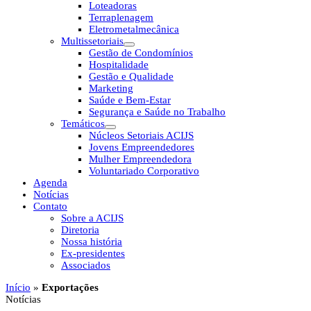
Loteadoras
Terraplenagem
Eletrometalmecânica
Multissetoriais
Gestão de Condomínios
Hospitalidade
Gestão e Qualidade
Marketing
Saúde e Bem-Estar
Segurança e Saúde no Trabalho
Temáticos
Núcleos Setoriais ACIJS
Jovens Empreendedores
Mulher Empreendedora
Voluntariado Corporativo
Agenda
Notícias
Contato
Sobre a ACIJS
Diretoria
Nossa história
Ex-presidentes
Associados
Início
»
Exportações
Notícias