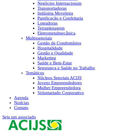
Negócios Internacionais
Transportadoras
Indústria Moveleira
Panificação e Confeitaria
Loteadoras
Terraplenagem
Eletrometalmecânica
Multissetoriais
Gestão de Condomínios
Hospitalidade
Gestão e Qualidade
Marketing
Saúde e Bem-Estar
Segurança e Saúde no Trabalho
Temáticos
Núcleos Setoriais ACIJS
Jovens Empreendedores
Mulher Empreendedora
Voluntariado Corporativo
Agenda
Notícias
Contato
Seja um associado