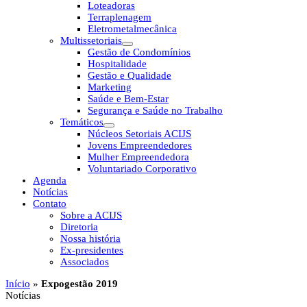
Loteadoras
Terraplenagem
Eletrometalmecânica
Multissetoriais
Gestão de Condomínios
Hospitalidade
Gestão e Qualidade
Marketing
Saúde e Bem-Estar
Segurança e Saúde no Trabalho
Temáticos
Núcleos Setoriais ACIJS
Jovens Empreendedores
Mulher Empreendedora
Voluntariado Corporativo
Agenda
Notícias
Contato
Sobre a ACIJS
Diretoria
Nossa história
Ex-presidentes
Associados
Início
»
Expogestão 2019
Notícias