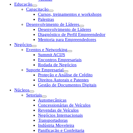
Educação
Capacitação
Cursos, treinamentos e workshops
Palestras
Desenvolvimento de Líderes
Desenvolvimento de Líderes
Diagnóstico de Perfil Empreendedor
Mentoria para Empreendedores
Negócios
Eventos e Networking
Summit ACIJS
Encontros Empresariais
Rodada de Negócios
Suporte Empresarial
Proteção e Análise de Crédito
Direitos Autorais e Patentes
Gestão de Documentos Digitais
Núcleos
Setoriais
Automecânicas
Concessionárias de Veículos
Revendas de Veículos
Negócios Internacionais
Transportadoras
Indústria Moveleira
Panificação e Confeitaria