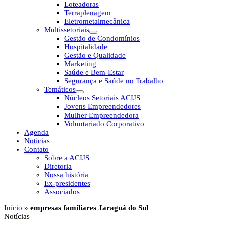
Loteadoras
Terraplenagem
Eletrometalmecânica
Multissetoriais
Gestão de Condomínios
Hospitalidade
Gestão e Qualidade
Marketing
Saúde e Bem-Estar
Segurança e Saúde no Trabalho
Temáticos
Núcleos Setoriais ACIJS
Jovens Empreendedores
Mulher Empreendedora
Voluntariado Corporativo
Agenda
Notícias
Contato
Sobre a ACIJS
Diretoria
Nossa história
Ex-presidentes
Associados
Início
»
empresas familiares Jaraguá do Sul
Notícias