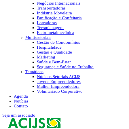
Negócios Internacionais
Transportadoras
Indústria Moveleira
Panificação e Confeitaria
Loteadoras
Terraplenagem
Eletrometalmecânica
Multissetoriais
Gestão de Condomínios
Hospitalidade
Gestão e Qualidade
Marketing
Saúde e Bem-Estar
Segurança e Saúde no Trabalho
Temáticos
Núcleos Setoriais ACIJS
Jovens Empreendedores
Mulher Empreendedora
Voluntariado Corporativo
Agenda
Notícias
Contato
Seja um associado