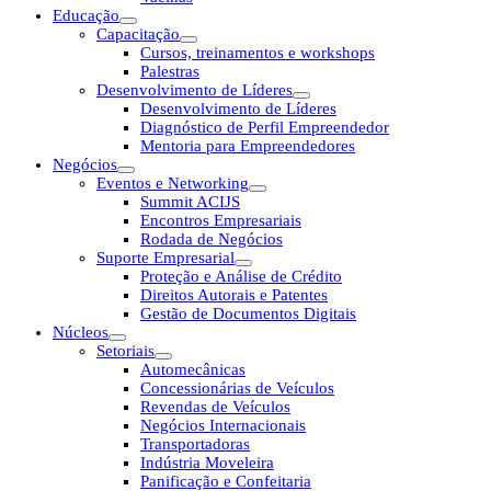
Educação
Capacitação
Cursos, treinamentos e workshops
Palestras
Desenvolvimento de Líderes
Desenvolvimento de Líderes
Diagnóstico de Perfil Empreendedor
Mentoria para Empreendedores
Negócios
Eventos e Networking
Summit ACIJS
Encontros Empresariais
Rodada de Negócios
Suporte Empresarial
Proteção e Análise de Crédito
Direitos Autorais e Patentes
Gestão de Documentos Digitais
Núcleos
Setoriais
Automecânicas
Concessionárias de Veículos
Revendas de Veículos
Negócios Internacionais
Transportadoras
Indústria Moveleira
Panificação e Confeitaria