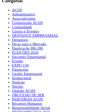
Categorias
ACIJS
Administrativo
Associativismo
Comunicado ACIJS
Comunidade
Cursos e Eventos
DESTAQUE EMPRESARIAL
Destaques
Dicas para o Mercado
Duplicação BR-280
ELEIÇÕES 2026
Encontro Empresarial
Evento
EXPO 150
Financeiro
Gestão Empresarial
Institucional
Notícias
Núcleo
Opinião ACIJS
ORGULHO DE SER
PARCERIAS ACIJS
Recursos Humanos
Responsabilidade Social
RETROSPECTIVA 2025