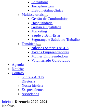
Loteadoras
Terraplenagem
Eletrometalmecânica
Multissetoriais
Gestão de Condomínios
Hospitalidade
Gestão e Qualidade
Marketing
Saúde e Bem-Estar
Segurança e Saúde no Trabalho
Temáticos
Núcleos Setoriais ACIJS
Jovens Empreendedores
Mulher Empreendedora
Voluntariado Corporativo
Agenda
Notícias
Contato
Sobre a ACIJS
Diretoria
Nossa história
Ex-presidentes
Associados
Início
»
Diretoria 2020-2021
Notícias