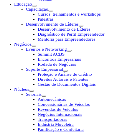
Educação
Capacitação
Cursos, treinamentos e workshops
Palestras
Desenvolvimento de Líderes
Desenvolvimento de Líderes
Diagnóstico de Perfil Empreendedor
Mentoria para Empreendedores
Negócios
Eventos e Networking
Summit ACIJS
Encontros Empresariais
Rodada de Negócios
Suporte Empresarial
Proteção e Análise de Crédito
Direitos Autorais e Patentes
Gestão de Documentos Digitais
Núcleos
Setoriais
Automecânicas
Concessionárias de Veículos
Revendas de Veículos
Negócios Internacionais
Transportadoras
Indústria Moveleira
Panificação e Confeitaria