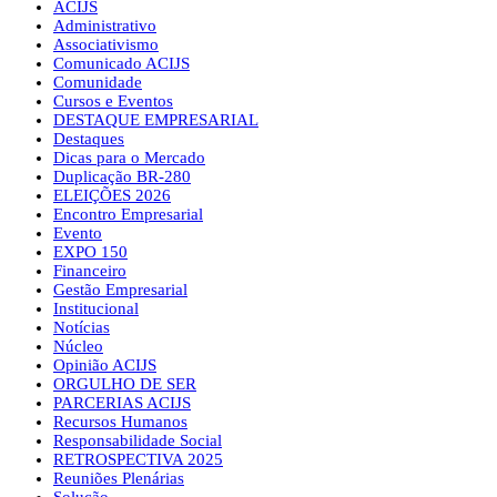
ACIJS
Administrativo
Associativismo
Comunicado ACIJS
Comunidade
Cursos e Eventos
DESTAQUE EMPRESARIAL
Destaques
Dicas para o Mercado
Duplicação BR-280
ELEIÇÕES 2026
Encontro Empresarial
Evento
EXPO 150
Financeiro
Gestão Empresarial
Institucional
Notícias
Núcleo
Opinião ACIJS
ORGULHO DE SER
PARCERIAS ACIJS
Recursos Humanos
Responsabilidade Social
RETROSPECTIVA 2025
Reuniões Plenárias
Solução