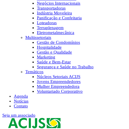
Negócios Internacionais
Transportadoras
Indústria Moveleira
Panificação e Confeitaria
Loteadoras
Terraplenagem
Eletrometalmecânica
Multissetoriais
Gestão de Condomínios
Hospitalidade
Gestão e Qualidade
Marketing
Saúde e Bem-Estar
Segurança e Saúde no Trabalho
Temáticos
Núcleos Setoriais ACIJS
Jovens Empreendedores
Mulher Empreendedora
Voluntariado Corporativo
Agenda
Notícias
Contato
Seja um associado