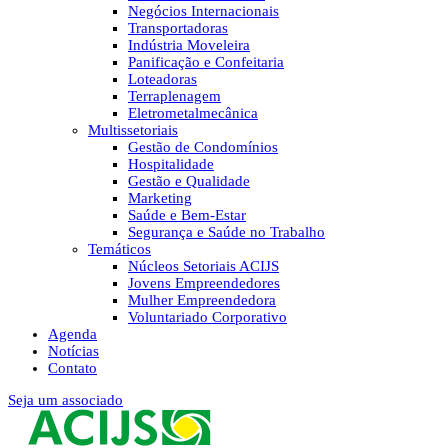
Negócios Internacionais
Transportadoras
Indústria Moveleira
Panificação e Confeitaria
Loteadoras
Terraplenagem
Eletrometalmecânica
Multissetoriais
Gestão de Condomínios
Hospitalidade
Gestão e Qualidade
Marketing
Saúde e Bem-Estar
Segurança e Saúde no Trabalho
Temáticos
Núcleos Setoriais ACIJS
Jovens Empreendedores
Mulher Empreendedora
Voluntariado Corporativo
Agenda
Notícias
Contato
Seja um associado