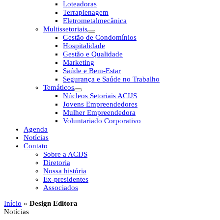
Loteadoras
Terraplenagem
Eletrometalmecânica
Multissetoriais
Gestão de Condomínios
Hospitalidade
Gestão e Qualidade
Marketing
Saúde e Bem-Estar
Segurança e Saúde no Trabalho
Temáticos
Núcleos Setoriais ACIJS
Jovens Empreendedores
Mulher Empreendedora
Voluntariado Corporativo
Agenda
Notícias
Contato
Sobre a ACIJS
Diretoria
Nossa história
Ex-presidentes
Associados
Início
»
Design Editora
Notícias