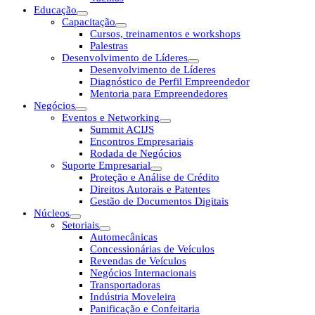
Educação
Capacitação
Cursos, treinamentos e workshops
Palestras
Desenvolvimento de Líderes
Desenvolvimento de Líderes
Diagnóstico de Perfil Empreendedor
Mentoria para Empreendedores
Negócios
Eventos e Networking
Summit ACIJS
Encontros Empresariais
Rodada de Negócios
Suporte Empresarial
Proteção e Análise de Crédito
Direitos Autorais e Patentes
Gestão de Documentos Digitais
Núcleos
Setoriais
Automecânicas
Concessionárias de Veículos
Revendas de Veículos
Negócios Internacionais
Transportadoras
Indústria Moveleira
Panificação e Confeitaria