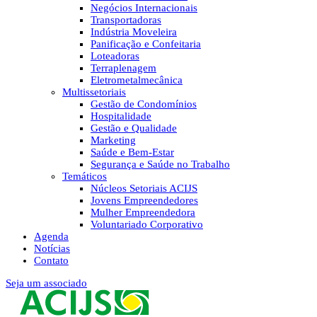
Negócios Internacionais
Transportadoras
Indústria Moveleira
Panificação e Confeitaria
Loteadoras
Terraplenagem
Eletrometalmecânica
Multissetoriais
Gestão de Condomínios
Hospitalidade
Gestão e Qualidade
Marketing
Saúde e Bem-Estar
Segurança e Saúde no Trabalho
Temáticos
Núcleos Setoriais ACIJS
Jovens Empreendedores
Mulher Empreendedora
Voluntariado Corporativo
Agenda
Notícias
Contato
Seja um associado