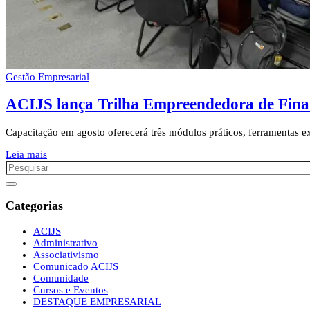
Gestão Empresarial
ACIJS lança Trilha Empreendedora de Finanç
Capacitação em agosto oferecerá três módulos práticos, ferramentas ex
Leia mais
Categorias
ACIJS
Administrativo
Associativismo
Comunicado ACIJS
Comunidade
Cursos e Eventos
DESTAQUE EMPRESARIAL