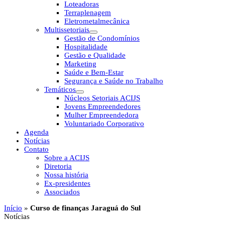
Loteadoras
Terraplenagem
Eletrometalmecânica
Multissetoriais
Gestão de Condomínios
Hospitalidade
Gestão e Qualidade
Marketing
Saúde e Bem-Estar
Segurança e Saúde no Trabalho
Temáticos
Núcleos Setoriais ACIJS
Jovens Empreendedores
Mulher Empreendedora
Voluntariado Corporativo
Agenda
Notícias
Contato
Sobre a ACIJS
Diretoria
Nossa história
Ex-presidentes
Associados
Início
»
Curso de finanças Jaraguá do Sul
Notícias