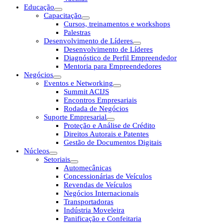
Educação
Capacitação
Cursos, treinamentos e workshops
Palestras
Desenvolvimento de Líderes
Desenvolvimento de Líderes
Diagnóstico de Perfil Empreendedor
Mentoria para Empreendedores
Negócios
Eventos e Networking
Summit ACIJS
Encontros Empresariais
Rodada de Negócios
Suporte Empresarial
Proteção e Análise de Crédito
Direitos Autorais e Patentes
Gestão de Documentos Digitais
Núcleos
Setoriais
Automecânicas
Concessionárias de Veículos
Revendas de Veículos
Negócios Internacionais
Transportadoras
Indústria Moveleira
Panificação e Confeitaria