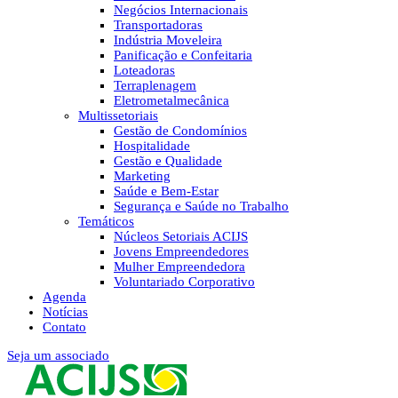
Negócios Internacionais
Transportadoras
Indústria Moveleira
Panificação e Confeitaria
Loteadoras
Terraplenagem
Eletrometalmecânica
Multissetoriais
Gestão de Condomínios
Hospitalidade
Gestão e Qualidade
Marketing
Saúde e Bem-Estar
Segurança e Saúde no Trabalho
Temáticos
Núcleos Setoriais ACIJS
Jovens Empreendedores
Mulher Empreendedora
Voluntariado Corporativo
Agenda
Notícias
Contato
Seja um associado