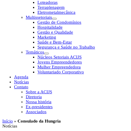
Loteadoras
Terraplenagem
Eletrometalmecânica
Multissetoriais
Gestão de Condomínios
Hospitalidade
Gestão e Qualidade
Marketing
Saúde e Bem-Estar
Segurança e Saúde no Trabalho
Temáticos
Núcleos Setoriais ACIJS
Jovens Empreendedores
Mulher Empreendedora
Voluntariado Corporativo
Agenda
Notícias
Contato
Sobre a ACIJS
Diretoria
Nossa história
Ex-presidentes
Associados
Início
»
Consulado da Hungria
Notícias