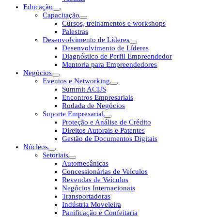
Educação
Capacitação
Cursos, treinamentos e workshops
Palestras
Desenvolvimento de Líderes
Desenvolvimento de Líderes
Diagnóstico de Perfil Empreendedor
Mentoria para Empreendedores
Negócios
Eventos e Networking
Summit ACIJS
Encontros Empresariais
Rodada de Negócios
Suporte Empresarial
Proteção e Análise de Crédito
Direitos Autorais e Patentes
Gestão de Documentos Digitais
Núcleos
Setoriais
Automecânicas
Concessionárias de Veículos
Revendas de Veículos
Negócios Internacionais
Transportadoras
Indústria Moveleira
Panificação e Confeitaria