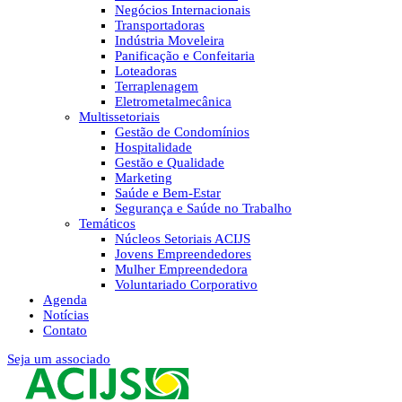
Negócios Internacionais
Transportadoras
Indústria Moveleira
Panificação e Confeitaria
Loteadoras
Terraplenagem
Eletrometalmecânica
Multissetoriais
Gestão de Condomínios
Hospitalidade
Gestão e Qualidade
Marketing
Saúde e Bem-Estar
Segurança e Saúde no Trabalho
Temáticos
Núcleos Setoriais ACIJS
Jovens Empreendedores
Mulher Empreendedora
Voluntariado Corporativo
Agenda
Notícias
Contato
Seja um associado