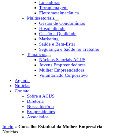
Loteadoras
Terraplenagem
Eletrometalmecânica
Multissetoriais
Gestão de Condomínios
Hospitalidade
Gestão e Qualidade
Marketing
Saúde e Bem-Estar
Segurança e Saúde no Trabalho
Temáticos
Núcleos Setoriais ACIJS
Jovens Empreendedores
Mulher Empreendedora
Voluntariado Corporativo
Agenda
Notícias
Contato
Sobre a ACIJS
Diretoria
Nossa história
Ex-presidentes
Associados
Início
»
Conselho Estadual da Mulher Empresária
Notícias