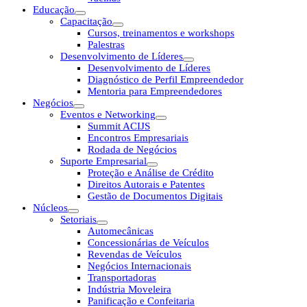
Educação
Capacitação
Cursos, treinamentos e workshops
Palestras
Desenvolvimento de Líderes
Desenvolvimento de Líderes
Diagnóstico de Perfil Empreendedor
Mentoria para Empreendedores
Negócios
Eventos e Networking
Summit ACIJS
Encontros Empresariais
Rodada de Negócios
Suporte Empresarial
Proteção e Análise de Crédito
Direitos Autorais e Patentes
Gestão de Documentos Digitais
Núcleos
Setoriais
Automecânicas
Concessionárias de Veículos
Revendas de Veículos
Negócios Internacionais
Transportadoras
Indústria Moveleira
Panificação e Confeitaria