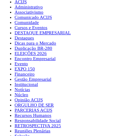
ACIJS
Administrativo
Associativismo
Comunicado ACIJS
Comunidade
Cursos e Eventos
DESTAQUE EMPRESARIAL
Destaques
Dicas para o Mercado
Duplicação BR-280
ELEIÇÕES 2026
Encontro Empresarial
Evento
EXPO 150
Financeiro
Gestão Empresarial
Institucional
Notícias
Núcleo
Opinião ACIJS
ORGULHO DE SER
PARCERIAS ACIJS
Recursos Humanos
Responsabilidade Social
RETROSPECTIVA 2025
Reuniões Plenárias
Solução