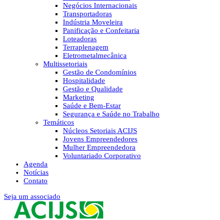
Negócios Internacionais
Transportadoras
Indústria Moveleira
Panificação e Confeitaria
Loteadoras
Terraplenagem
Eletrometalmecânica
Multissetoriais
Gestão de Condomínios
Hospitalidade
Gestão e Qualidade
Marketing
Saúde e Bem-Estar
Segurança e Saúde no Trabalho
Temáticos
Núcleos Setoriais ACIJS
Jovens Empreendedores
Mulher Empreendedora
Voluntariado Corporativo
Agenda
Notícias
Contato
Seja um associado