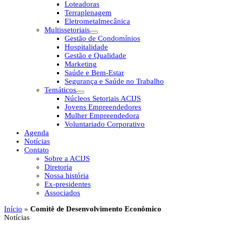
Loteadoras
Terraplenagem
Eletrometalmecânica
Multissetoriais
Gestão de Condomínios
Hospitalidade
Gestão e Qualidade
Marketing
Saúde e Bem-Estar
Segurança e Saúde no Trabalho
Temáticos
Núcleos Setoriais ACIJS
Jovens Empreendedores
Mulher Empreendedora
Voluntariado Corporativo
Agenda
Notícias
Contato
Sobre a ACIJS
Diretoria
Nossa história
Ex-presidentes
Associados
Início
»
Comitê de Desenvolvimento Econômico
Notícias