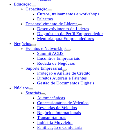
Educação
Capacitação
Cursos, treinamentos e workshops
Palestras
Desenvolvimento de Líderes
Desenvolvimento de Líderes
Diagnóstico de Perfil Empreendedor
Mentoria para Empreendedores
Negócios
Eventos e Networking
Summit ACIJS
Encontros Empresariais
Rodada de Negócios
Suporte Empresarial
Proteção e Análise de Crédito
Direitos Autorais e Patentes
Gestão de Documentos Digitais
Núcleos
Setoriais
Automecânicas
Concessionárias de Veículos
Revendas de Veículos
Negócios Internacionais
Transportadoras
Indústria Moveleira
Panificação e Confeitaria