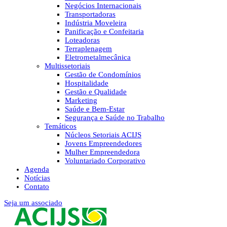
Negócios Internacionais
Transportadoras
Indústria Moveleira
Panificação e Confeitaria
Loteadoras
Terraplenagem
Eletrometalmecânica
Multissetoriais
Gestão de Condomínios
Hospitalidade
Gestão e Qualidade
Marketing
Saúde e Bem-Estar
Segurança e Saúde no Trabalho
Temáticos
Núcleos Setoriais ACIJS
Jovens Empreendedores
Mulher Empreendedora
Voluntariado Corporativo
Agenda
Notícias
Contato
Seja um associado