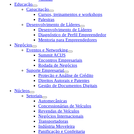
Educação
Capacitação
Cursos, treinamentos e workshops
Palestras
Desenvolvimento de Líderes
Desenvolvimento de Líderes
Diagnóstico de Perfil Empreendedor
Mentoria para Empreendedores
Negócios
Eventos e Networking
Summit ACIJS
Encontros Empresariais
Rodada de Negócios
Suporte Empresarial
Proteção e Análise de Crédito
Direitos Autorais e Patentes
Gestão de Documentos Digitais
Núcleos
Setoriais
Automecânicas
Concessionárias de Veículos
Revendas de Veículos
Negócios Internacionais
Transportadoras
Indústria Moveleira
Panificação e Confeitaria