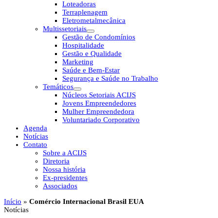
Loteadoras
Terraplenagem
Eletrometalmecânica
Multissetoriais
Gestão de Condomínios
Hospitalidade
Gestão e Qualidade
Marketing
Saúde e Bem-Estar
Segurança e Saúde no Trabalho
Temáticos
Núcleos Setoriais ACIJS
Jovens Empreendedores
Mulher Empreendedora
Voluntariado Corporativo
Agenda
Notícias
Contato
Sobre a ACIJS
Diretoria
Nossa história
Ex-presidentes
Associados
Início
»
Comércio Internacional Brasil EUA
Notícias