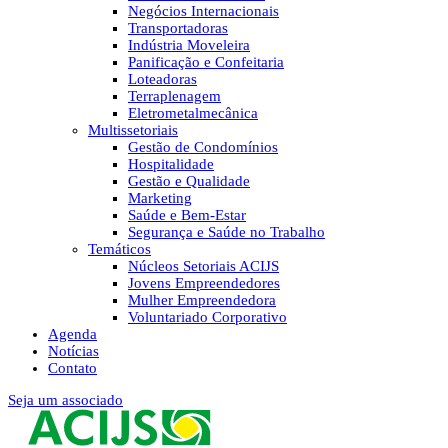
Negócios Internacionais
Transportadoras
Indústria Moveleira
Panificação e Confeitaria
Loteadoras
Terraplenagem
Eletrometalmecânica
Multissetoriais
Gestão de Condomínios
Hospitalidade
Gestão e Qualidade
Marketing
Saúde e Bem-Estar
Segurança e Saúde no Trabalho
Temáticos
Núcleos Setoriais ACIJS
Jovens Empreendedores
Mulher Empreendedora
Voluntariado Corporativo
Agenda
Notícias
Contato
Seja um associado