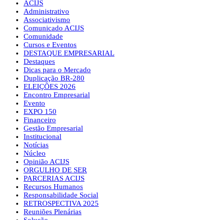
ACIJS
Administrativo
Associativismo
Comunicado ACIJS
Comunidade
Cursos e Eventos
DESTAQUE EMPRESARIAL
Destaques
Dicas para o Mercado
Duplicação BR-280
ELEIÇÕES 2026
Encontro Empresarial
Evento
EXPO 150
Financeiro
Gestão Empresarial
Institucional
Notícias
Núcleo
Opinião ACIJS
ORGULHO DE SER
PARCERIAS ACIJS
Recursos Humanos
Responsabilidade Social
RETROSPECTIVA 2025
Reuniões Plenárias
Solução