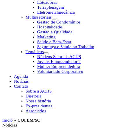
Loteadoras
Terraplenagem
Eletrometalmecânica
Multissetoriais
Gestão de Condomínios
Hospitalidade
Gestão e Qualidade
Marketing
Saúde e Bem-Estar
Segurança e Saúde no Trabalho
Temáticos
Núcleos Setoriais ACIJS
Jovens Empreendedores
Mulher Empreendedora
Voluntariado Corporativo
Agenda
Notícias
Contato
Sobre a ACIJS
Diretoria
Nossa história
Ex-presidentes
Associados
Início
»
COFEM/SC
Notícias