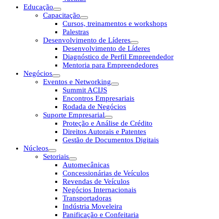
Educação
Capacitação
Cursos, treinamentos e workshops
Palestras
Desenvolvimento de Líderes
Desenvolvimento de Líderes
Diagnóstico de Perfil Empreendedor
Mentoria para Empreendedores
Negócios
Eventos e Networking
Summit ACIJS
Encontros Empresariais
Rodada de Negócios
Suporte Empresarial
Proteção e Análise de Crédito
Direitos Autorais e Patentes
Gestão de Documentos Digitais
Núcleos
Setoriais
Automecânicas
Concessionárias de Veículos
Revendas de Veículos
Negócios Internacionais
Transportadoras
Indústria Moveleira
Panificação e Confeitaria