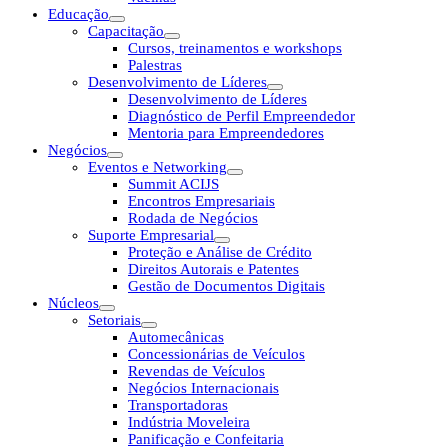
Educação
Capacitação
Cursos, treinamentos e workshops
Palestras
Desenvolvimento de Líderes
Desenvolvimento de Líderes
Diagnóstico de Perfil Empreendedor
Mentoria para Empreendedores
Negócios
Eventos e Networking
Summit ACIJS
Encontros Empresariais
Rodada de Negócios
Suporte Empresarial
Proteção e Análise de Crédito
Direitos Autorais e Patentes
Gestão de Documentos Digitais
Núcleos
Setoriais
Automecânicas
Concessionárias de Veículos
Revendas de Veículos
Negócios Internacionais
Transportadoras
Indústria Moveleira
Panificação e Confeitaria