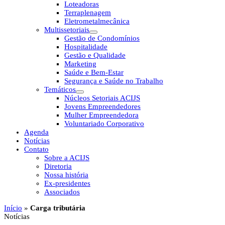
Loteadoras
Terraplenagem
Eletrometalmecânica
Multissetoriais
Gestão de Condomínios
Hospitalidade
Gestão e Qualidade
Marketing
Saúde e Bem-Estar
Segurança e Saúde no Trabalho
Temáticos
Núcleos Setoriais ACIJS
Jovens Empreendedores
Mulher Empreendedora
Voluntariado Corporativo
Agenda
Notícias
Contato
Sobre a ACIJS
Diretoria
Nossa história
Ex-presidentes
Associados
Início
»
Carga tributária
Notícias