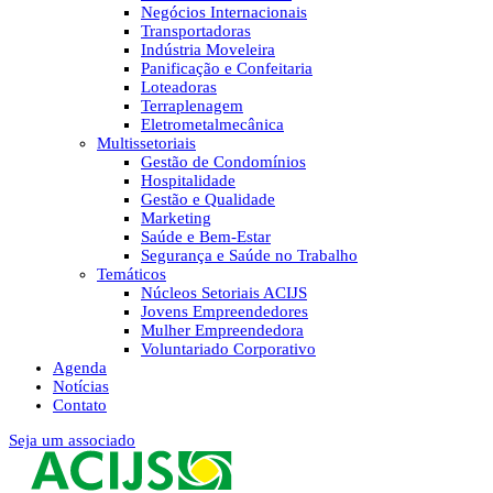
Negócios Internacionais
Transportadoras
Indústria Moveleira
Panificação e Confeitaria
Loteadoras
Terraplenagem
Eletrometalmecânica
Multissetoriais
Gestão de Condomínios
Hospitalidade
Gestão e Qualidade
Marketing
Saúde e Bem-Estar
Segurança e Saúde no Trabalho
Temáticos
Núcleos Setoriais ACIJS
Jovens Empreendedores
Mulher Empreendedora
Voluntariado Corporativo
Agenda
Notícias
Contato
Seja um associado