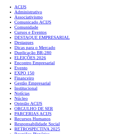
ACIJS
Administrativo
Associativismo
Comunicado ACIJS
Comunidade
Cursos e Eventos
DESTAQUE EMPRESARIAL
Destaques
Dicas para o Mercado
Duplicação BR-280
ELEIÇÕES 2026
Encontro Empresarial
Evento
EXPO 150
Financeiro
Gestão Empresarial
Institucional
Notícias
Núcleo
Opinião ACIJS
ORGULHO DE SER
PARCERIAS ACIJS
Recursos Humanos
Responsabilidade Social
RETROSPECTIVA 2025
Reuniões Plenárias