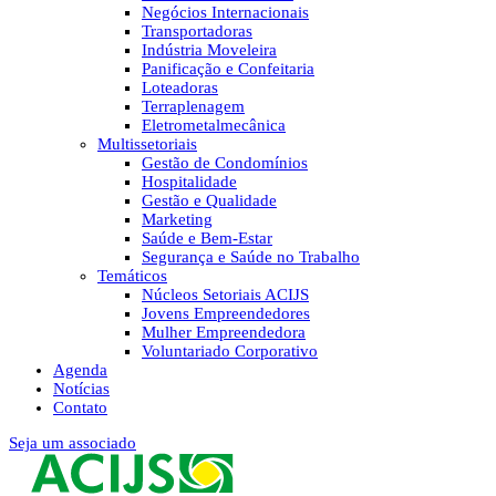
Negócios Internacionais
Transportadoras
Indústria Moveleira
Panificação e Confeitaria
Loteadoras
Terraplenagem
Eletrometalmecânica
Multissetoriais
Gestão de Condomínios
Hospitalidade
Gestão e Qualidade
Marketing
Saúde e Bem-Estar
Segurança e Saúde no Trabalho
Temáticos
Núcleos Setoriais ACIJS
Jovens Empreendedores
Mulher Empreendedora
Voluntariado Corporativo
Agenda
Notícias
Contato
Seja um associado