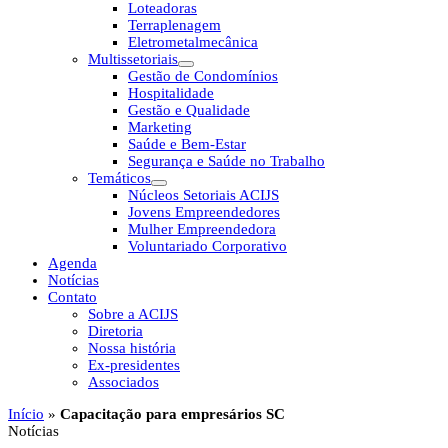
Loteadoras
Terraplenagem
Eletrometalmecânica
Multissetoriais
Gestão de Condomínios
Hospitalidade
Gestão e Qualidade
Marketing
Saúde e Bem-Estar
Segurança e Saúde no Trabalho
Temáticos
Núcleos Setoriais ACIJS
Jovens Empreendedores
Mulher Empreendedora
Voluntariado Corporativo
Agenda
Notícias
Contato
Sobre a ACIJS
Diretoria
Nossa história
Ex-presidentes
Associados
Início
»
Capacitação para empresários SC
Notícias