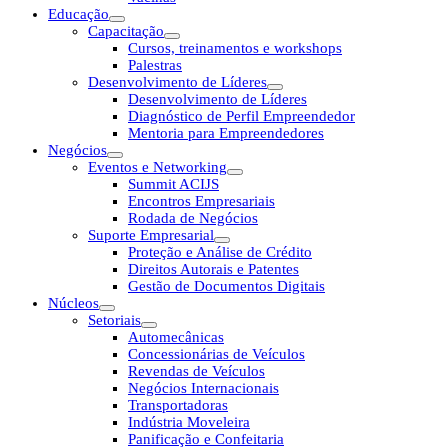
Educação
Capacitação
Cursos, treinamentos e workshops
Palestras
Desenvolvimento de Líderes
Desenvolvimento de Líderes
Diagnóstico de Perfil Empreendedor
Mentoria para Empreendedores
Negócios
Eventos e Networking
Summit ACIJS
Encontros Empresariais
Rodada de Negócios
Suporte Empresarial
Proteção e Análise de Crédito
Direitos Autorais e Patentes
Gestão de Documentos Digitais
Núcleos
Setoriais
Automecânicas
Concessionárias de Veículos
Revendas de Veículos
Negócios Internacionais
Transportadoras
Indústria Moveleira
Panificação e Confeitaria