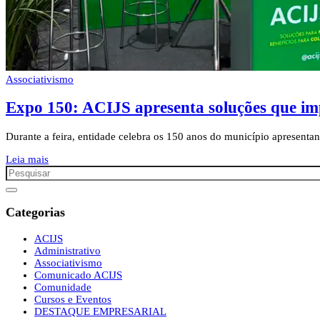
Associativismo
Expo 150: ACIJS apresenta soluções que im
Durante a feira, entidade celebra os 150 anos do município apresenta
Leia mais
Categorias
ACIJS
Administrativo
Associativismo
Comunicado ACIJS
Comunidade
Cursos e Eventos
DESTAQUE EMPRESARIAL