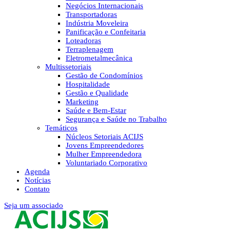
Negócios Internacionais
Transportadoras
Indústria Moveleira
Panificação e Confeitaria
Loteadoras
Terraplenagem
Eletrometalmecânica
Multissetoriais
Gestão de Condomínios
Hospitalidade
Gestão e Qualidade
Marketing
Saúde e Bem-Estar
Segurança e Saúde no Trabalho
Temáticos
Núcleos Setoriais ACIJS
Jovens Empreendedores
Mulher Empreendedora
Voluntariado Corporativo
Agenda
Notícias
Contato
Seja um associado