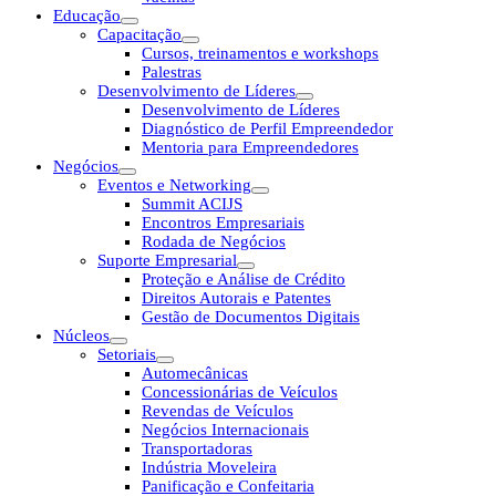
Educação
Capacitação
Cursos, treinamentos e workshops
Palestras
Desenvolvimento de Líderes
Desenvolvimento de Líderes
Diagnóstico de Perfil Empreendedor
Mentoria para Empreendedores
Negócios
Eventos e Networking
Summit ACIJS
Encontros Empresariais
Rodada de Negócios
Suporte Empresarial
Proteção e Análise de Crédito
Direitos Autorais e Patentes
Gestão de Documentos Digitais
Núcleos
Setoriais
Automecânicas
Concessionárias de Veículos
Revendas de Veículos
Negócios Internacionais
Transportadoras
Indústria Moveleira
Panificação e Confeitaria