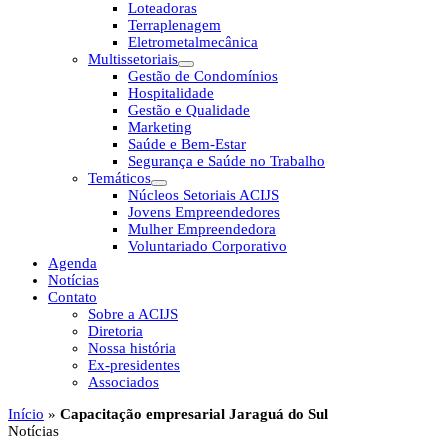
Loteadoras
Terraplenagem
Eletrometalmecânica
Multissetoriais
Gestão de Condomínios
Hospitalidade
Gestão e Qualidade
Marketing
Saúde e Bem-Estar
Segurança e Saúde no Trabalho
Temáticos
Núcleos Setoriais ACIJS
Jovens Empreendedores
Mulher Empreendedora
Voluntariado Corporativo
Agenda
Notícias
Contato
Sobre a ACIJS
Diretoria
Nossa história
Ex-presidentes
Associados
Início
»
Capacitação empresarial Jaraguá do Sul
Notícias