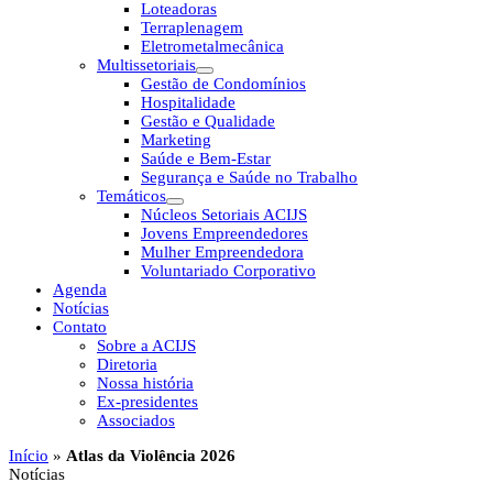
Loteadoras
Terraplenagem
Eletrometalmecânica
Multissetoriais
Gestão de Condomínios
Hospitalidade
Gestão e Qualidade
Marketing
Saúde e Bem-Estar
Segurança e Saúde no Trabalho
Temáticos
Núcleos Setoriais ACIJS
Jovens Empreendedores
Mulher Empreendedora
Voluntariado Corporativo
Agenda
Notícias
Contato
Sobre a ACIJS
Diretoria
Nossa história
Ex-presidentes
Associados
Início
»
Atlas da Violência 2026
Notícias