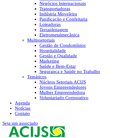
Negócios Internacionais
Transportadoras
Indústria Moveleira
Panificação e Confeitaria
Loteadoras
Terraplenagem
Eletrometalmecânica
Multissetoriais
Gestão de Condomínios
Hospitalidade
Gestão e Qualidade
Marketing
Saúde e Bem-Estar
Segurança e Saúde no Trabalho
Temáticos
Núcleos Setoriais ACIJS
Jovens Empreendedores
Mulher Empreendedora
Voluntariado Corporativo
Agenda
Notícias
Contato
Seja um associado