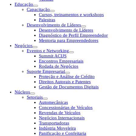
Educação
Capacitação
Cursos, treinamentos e workshops
Palestras
Desenvolvimento de Líderes
Desenvolvimento de Líderes
Diagnóstico de Perfil Empreendedor
Mentoria para Empreendedores
Negócios
Eventos e Networking
Summit ACIJS
Encontros Empresariais
Rodada de Negócios
Suporte Empresarial
Proteção e Análise de Crédito
Direitos Autorais e Patentes
Gestão de Documentos Digitais
Núcleos
Setoriais
Automecânicas
Concessionárias de Veículos
Revendas de Veículos
Negócios Internacionais
Transportadoras
Indústria Moveleira
Panificação e Confeitaria