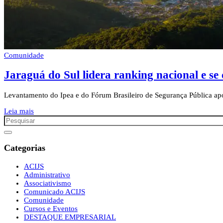
Comunidade
Jaraguá do Sul lidera ranking nacional e se
Levantamento do Ipea e do Fórum Brasileiro de Segurança Pública apon
Leia mais
Categorias
ACIJS
Administrativo
Associativismo
Comunicado ACIJS
Comunidade
Cursos e Eventos
DESTAQUE EMPRESARIAL