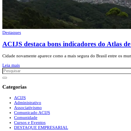
Destaques
ACIJS destaca bons indicadores do Atlas de 
Cidade novamente aparece como a mais segura do Brasil entre os mun
Leia mais
Categorias
ACIJS
Administrativo
Associativismo
Comunicado ACIJS
Comunidade
Cursos e Eventos
DESTAQUE EMPRESARIAL