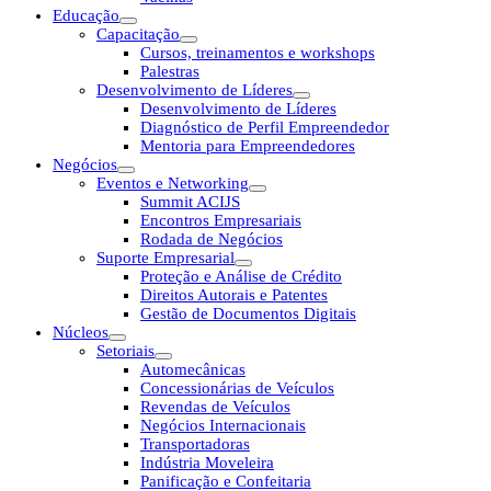
Educação
Capacitação
Cursos, treinamentos e workshops
Palestras
Desenvolvimento de Líderes
Desenvolvimento de Líderes
Diagnóstico de Perfil Empreendedor
Mentoria para Empreendedores
Negócios
Eventos e Networking
Summit ACIJS
Encontros Empresariais
Rodada de Negócios
Suporte Empresarial
Proteção e Análise de Crédito
Direitos Autorais e Patentes
Gestão de Documentos Digitais
Núcleos
Setoriais
Automecânicas
Concessionárias de Veículos
Revendas de Veículos
Negócios Internacionais
Transportadoras
Indústria Moveleira
Panificação e Confeitaria