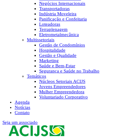
Negócios Internacionais
Transportadoras
Indústria Moveleira
Panificação e Confeitaria
Loteadoras
Terraplenagem
Eletrometalmecânica
Multissetoriais
Gestão de Condomínios
Hospitalidade
Gestão e Qualidade
Marketing
Saúde e Bem-Estar
Segurança e Saúde no Trabalho
Temáticos
Núcleos Setoriais ACIJS
Jovens Empreendedores
Mulher Empreendedora
Voluntariado Corporativo
Agenda
Notícias
Contato
Seja um associado