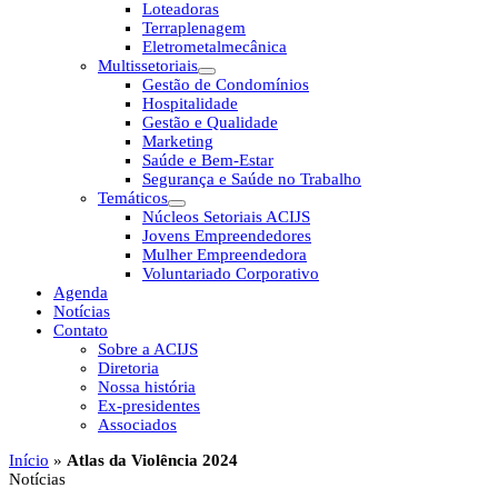
Loteadoras
Terraplenagem
Eletrometalmecânica
Multissetoriais
Gestão de Condomínios
Hospitalidade
Gestão e Qualidade
Marketing
Saúde e Bem-Estar
Segurança e Saúde no Trabalho
Temáticos
Núcleos Setoriais ACIJS
Jovens Empreendedores
Mulher Empreendedora
Voluntariado Corporativo
Agenda
Notícias
Contato
Sobre a ACIJS
Diretoria
Nossa história
Ex-presidentes
Associados
Início
»
Atlas da Violência 2024
Notícias