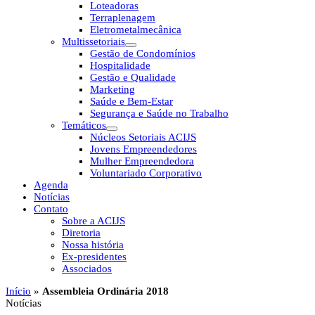
Loteadoras
Terraplenagem
Eletrometalmecânica
Multissetoriais
Gestão de Condomínios
Hospitalidade
Gestão e Qualidade
Marketing
Saúde e Bem-Estar
Segurança e Saúde no Trabalho
Temáticos
Núcleos Setoriais ACIJS
Jovens Empreendedores
Mulher Empreendedora
Voluntariado Corporativo
Agenda
Notícias
Contato
Sobre a ACIJS
Diretoria
Nossa história
Ex-presidentes
Associados
Início
»
Assembleia Ordinária 2018
Notícias