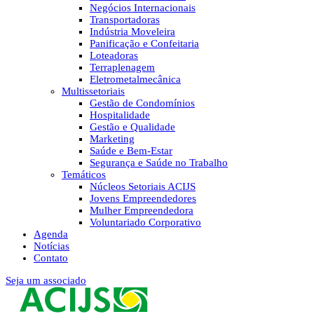
Negócios Internacionais
Transportadoras
Indústria Moveleira
Panificação e Confeitaria
Loteadoras
Terraplenagem
Eletrometalmecânica
Multissetoriais
Gestão de Condomínios
Hospitalidade
Gestão e Qualidade
Marketing
Saúde e Bem-Estar
Segurança e Saúde no Trabalho
Temáticos
Núcleos Setoriais ACIJS
Jovens Empreendedores
Mulher Empreendedora
Voluntariado Corporativo
Agenda
Notícias
Contato
Seja um associado