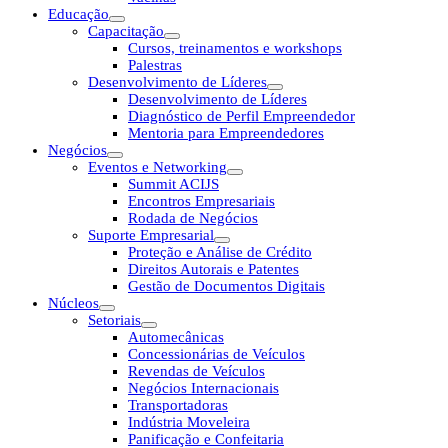
Educação
Capacitação
Cursos, treinamentos e workshops
Palestras
Desenvolvimento de Líderes
Desenvolvimento de Líderes
Diagnóstico de Perfil Empreendedor
Mentoria para Empreendedores
Negócios
Eventos e Networking
Summit ACIJS
Encontros Empresariais
Rodada de Negócios
Suporte Empresarial
Proteção e Análise de Crédito
Direitos Autorais e Patentes
Gestão de Documentos Digitais
Núcleos
Setoriais
Automecânicas
Concessionárias de Veículos
Revendas de Veículos
Negócios Internacionais
Transportadoras
Indústria Moveleira
Panificação e Confeitaria