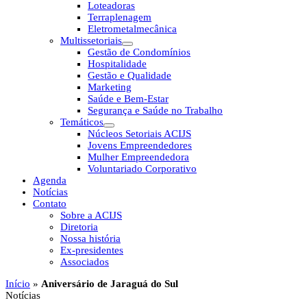
Loteadoras
Terraplenagem
Eletrometalmecânica
Multissetoriais
Gestão de Condomínios
Hospitalidade
Gestão e Qualidade
Marketing
Saúde e Bem-Estar
Segurança e Saúde no Trabalho
Temáticos
Núcleos Setoriais ACIJS
Jovens Empreendedores
Mulher Empreendedora
Voluntariado Corporativo
Agenda
Notícias
Contato
Sobre a ACIJS
Diretoria
Nossa história
Ex-presidentes
Associados
Início
»
Aniversário de Jaraguá do Sul
Notícias