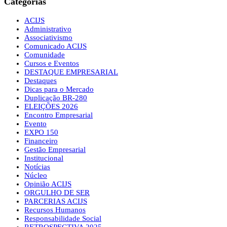
Categorias
ACIJS
Administrativo
Associativismo
Comunicado ACIJS
Comunidade
Cursos e Eventos
DESTAQUE EMPRESARIAL
Destaques
Dicas para o Mercado
Duplicação BR-280
ELEIÇÕES 2026
Encontro Empresarial
Evento
EXPO 150
Financeiro
Gestão Empresarial
Institucional
Notícias
Núcleo
Opinião ACIJS
ORGULHO DE SER
PARCERIAS ACIJS
Recursos Humanos
Responsabilidade Social
RETROSPECTIVA 2025