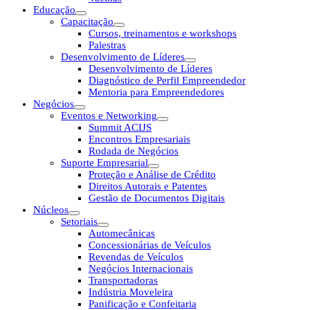
Educação
Capacitação
Cursos, treinamentos e workshops
Palestras
Desenvolvimento de Líderes
Desenvolvimento de Líderes
Diagnóstico de Perfil Empreendedor
Mentoria para Empreendedores
Negócios
Eventos e Networking
Summit ACIJS
Encontros Empresariais
Rodada de Negócios
Suporte Empresarial
Proteção e Análise de Crédito
Direitos Autorais e Patentes
Gestão de Documentos Digitais
Núcleos
Setoriais
Automecânicas
Concessionárias de Veículos
Revendas de Veículos
Negócios Internacionais
Transportadoras
Indústria Moveleira
Panificação e Confeitaria