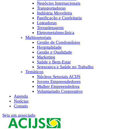
Negócios Internacionais
Transportadoras
Indústria Moveleira
Panificação e Confeitaria
Loteadoras
Terraplenagem
Eletrometalmecânica
Multissetoriais
Gestão de Condomínios
Hospitalidade
Gestão e Qualidade
Marketing
Saúde e Bem-Estar
Segurança e Saúde no Trabalho
Temáticos
Núcleos Setoriais ACIJS
Jovens Empreendedores
Mulher Empreendedora
Voluntariado Corporativo
Agenda
Notícias
Contato
Seja um associado