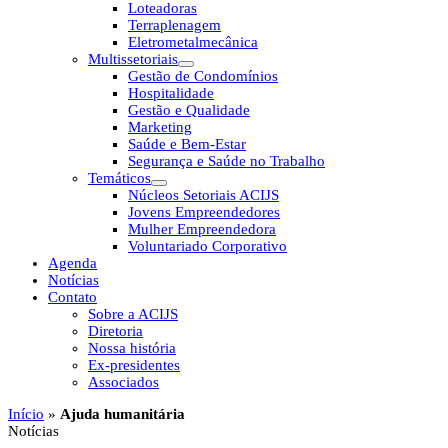
Loteadoras
Terraplenagem
Eletrometalmecânica
Multissetoriais
Gestão de Condomínios
Hospitalidade
Gestão e Qualidade
Marketing
Saúde e Bem-Estar
Segurança e Saúde no Trabalho
Temáticos
Núcleos Setoriais ACIJS
Jovens Empreendedores
Mulher Empreendedora
Voluntariado Corporativo
Agenda
Notícias
Contato
Sobre a ACIJS
Diretoria
Nossa história
Ex-presidentes
Associados
Início
»
Ajuda humanitária
Notícias