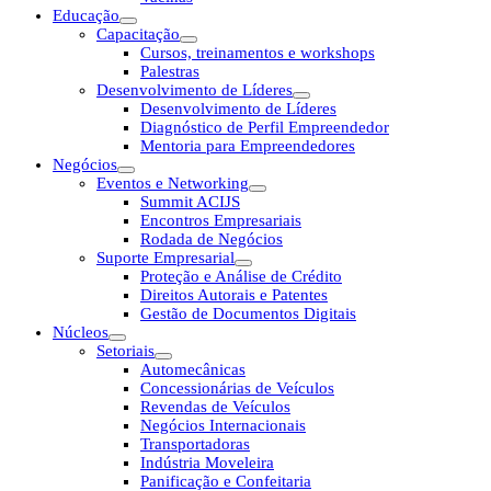
Educação
Capacitação
Cursos, treinamentos e workshops
Palestras
Desenvolvimento de Líderes
Desenvolvimento de Líderes
Diagnóstico de Perfil Empreendedor
Mentoria para Empreendedores
Negócios
Eventos e Networking
Summit ACIJS
Encontros Empresariais
Rodada de Negócios
Suporte Empresarial
Proteção e Análise de Crédito
Direitos Autorais e Patentes
Gestão de Documentos Digitais
Núcleos
Setoriais
Automecânicas
Concessionárias de Veículos
Revendas de Veículos
Negócios Internacionais
Transportadoras
Indústria Moveleira
Panificação e Confeitaria