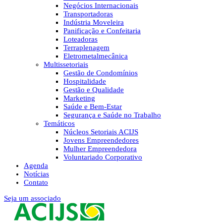
Negócios Internacionais
Transportadoras
Indústria Moveleira
Panificação e Confeitaria
Loteadoras
Terraplenagem
Eletrometalmecânica
Multissetoriais
Gestão de Condomínios
Hospitalidade
Gestão e Qualidade
Marketing
Saúde e Bem-Estar
Segurança e Saúde no Trabalho
Temáticos
Núcleos Setoriais ACIJS
Jovens Empreendedores
Mulher Empreendedora
Voluntariado Corporativo
Agenda
Notícias
Contato
Seja um associado