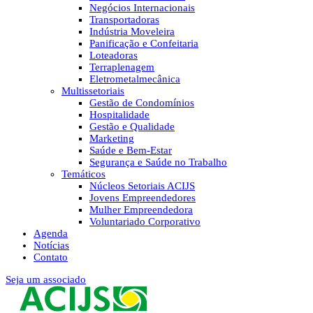
Negócios Internacionais
Transportadoras
Indústria Moveleira
Panificação e Confeitaria
Loteadoras
Terraplenagem
Eletrometalmecânica
Multissetoriais
Gestão de Condomínios
Hospitalidade
Gestão e Qualidade
Marketing
Saúde e Bem-Estar
Segurança e Saúde no Trabalho
Temáticos
Núcleos Setoriais ACIJS
Jovens Empreendedores
Mulher Empreendedora
Voluntariado Corporativo
Agenda
Notícias
Contato
Seja um associado