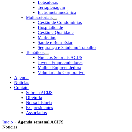
Loteadoras
Terraplenagem
Eletrometalmecânica
Multissetoriais
Gestão de Condomínios
Hospitalidade
Gestão e Qualidade
Marketing
Saúde e Bem-Estar
Segurança e Saúde no Trabalho
Temáticos
Núcleos Setoriais ACIJS
Jovens Empreendedores
Mulher Empreendedora
Voluntariado Corporativo
Agenda
Notícias
Contato
Sobre a ACIJS
Diretoria
Nossa história
Ex-presidentes
Associados
Início
»
Agenda semanal ACIJS
Notícias