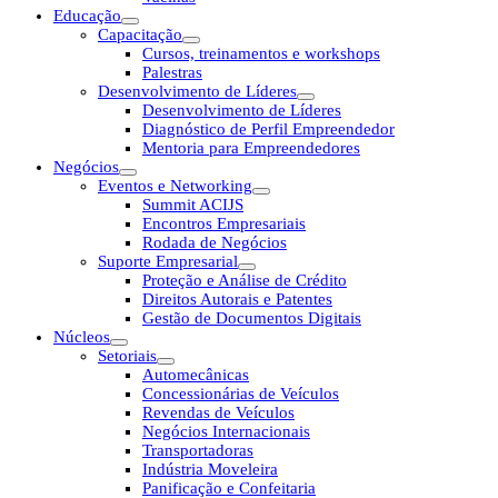
Educação
Capacitação
Cursos, treinamentos e workshops
Palestras
Desenvolvimento de Líderes
Desenvolvimento de Líderes
Diagnóstico de Perfil Empreendedor
Mentoria para Empreendedores
Negócios
Eventos e Networking
Summit ACIJS
Encontros Empresariais
Rodada de Negócios
Suporte Empresarial
Proteção e Análise de Crédito
Direitos Autorais e Patentes
Gestão de Documentos Digitais
Núcleos
Setoriais
Automecânicas
Concessionárias de Veículos
Revendas de Veículos
Negócios Internacionais
Transportadoras
Indústria Moveleira
Panificação e Confeitaria