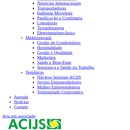
Negócios Internacionais
Transportadoras
Indústria Moveleira
Panificação e Confeitaria
Loteadoras
Terraplenagem
Eletrometalmecânica
Multissetoriais
Gestão de Condomínios
Hospitalidade
Gestão e Qualidade
Marketing
Saúde e Bem-Estar
Segurança e Saúde no Trabalho
Temáticos
Núcleos Setoriais ACIJS
Jovens Empreendedores
Mulher Empreendedora
Voluntariado Corporativo
Agenda
Notícias
Contato
Seja um associado