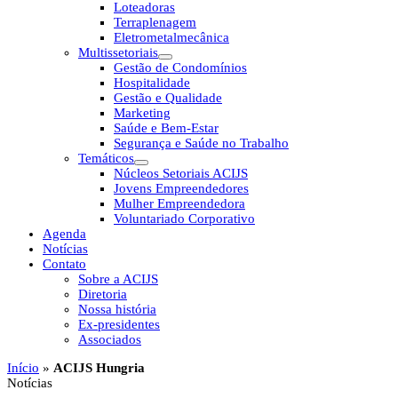
Loteadoras
Terraplenagem
Eletrometalmecânica
Multissetoriais
Gestão de Condomínios
Hospitalidade
Gestão e Qualidade
Marketing
Saúde e Bem-Estar
Segurança e Saúde no Trabalho
Temáticos
Núcleos Setoriais ACIJS
Jovens Empreendedores
Mulher Empreendedora
Voluntariado Corporativo
Agenda
Notícias
Contato
Sobre a ACIJS
Diretoria
Nossa história
Ex-presidentes
Associados
Início
»
ACIJS Hungria
Notícias