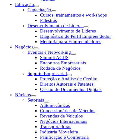
Educação
Capacitação
Cursos, treinamentos e workshops
Palestras
Desenvolvimento de Líderes
Desenvolvimento de Líderes
Diagnóstico de Perfil Empreendedor
Mentoria para Empreendedores
Negócios
Eventos e Networking
Summit ACIJS
Encontros Empresariais
Rodada de Negócios
Suporte Empresarial
Proteção e Análise de Crédito
Direitos Autorais e Patentes
Gestão de Documentos Digitais
Núcleos
Setoriais
Automecânicas
Concessionárias de Veículos
Revendas de Veículos
Negócios Internacionais
Transportadoras
Indústria Moveleira
Panificação e Confeitaria