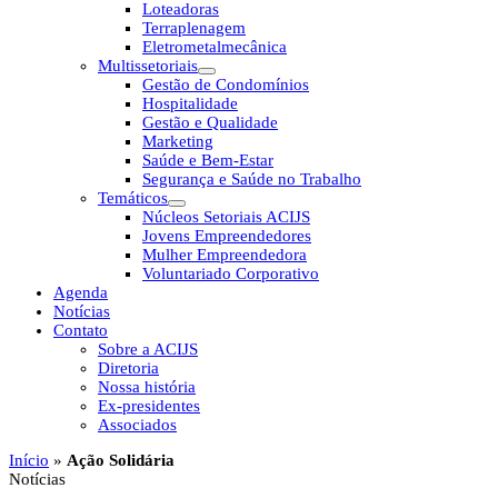
Loteadoras
Terraplenagem
Eletrometalmecânica
Multissetoriais
Gestão de Condomínios
Hospitalidade
Gestão e Qualidade
Marketing
Saúde e Bem-Estar
Segurança e Saúde no Trabalho
Temáticos
Núcleos Setoriais ACIJS
Jovens Empreendedores
Mulher Empreendedora
Voluntariado Corporativo
Agenda
Notícias
Contato
Sobre a ACIJS
Diretoria
Nossa história
Ex-presidentes
Associados
Início
»
Ação Solidária
Notícias