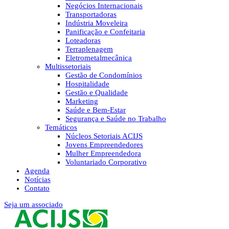
Negócios Internacionais
Transportadoras
Indústria Moveleira
Panificação e Confeitaria
Loteadoras
Terraplenagem
Eletrometalmecânica
Multissetoriais
Gestão de Condomínios
Hospitalidade
Gestão e Qualidade
Marketing
Saúde e Bem-Estar
Segurança e Saúde no Trabalho
Temáticos
Núcleos Setoriais ACIJS
Jovens Empreendedores
Mulher Empreendedora
Voluntariado Corporativo
Agenda
Notícias
Contato
Seja um associado