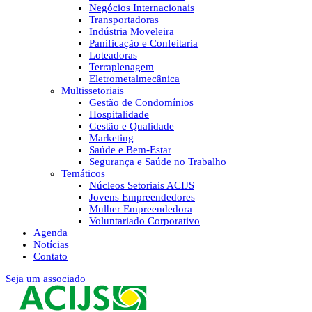
Negócios Internacionais
Transportadoras
Indústria Moveleira
Panificação e Confeitaria
Loteadoras
Terraplenagem
Eletrometalmecânica
Multissetoriais
Gestão de Condomínios
Hospitalidade
Gestão e Qualidade
Marketing
Saúde e Bem-Estar
Segurança e Saúde no Trabalho
Temáticos
Núcleos Setoriais ACIJS
Jovens Empreendedores
Mulher Empreendedora
Voluntariado Corporativo
Agenda
Notícias
Contato
Seja um associado