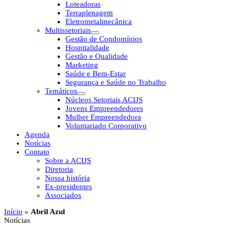
Loteadoras
Terraplenagem
Eletrometalmecânica
Multissetoriais
Gestão de Condomínios
Hospitalidade
Gestão e Qualidade
Marketing
Saúde e Bem-Estar
Segurança e Saúde no Trabalho
Temáticos
Núcleos Setoriais ACIJS
Jovens Empreendedores
Mulher Empreendedora
Voluntariado Corporativo
Agenda
Notícias
Contato
Sobre a ACIJS
Diretoria
Nossa história
Ex-presidentes
Associados
Início
»
Abril Azul
Notícias