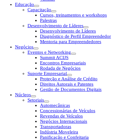
Educação
Capacitação
Cursos, treinamentos e workshops
Palestras
Desenvolvimento de Líderes
Desenvolvimento de Líderes
Diagnóstico de Perfil Empreendedor
Mentoria para Empreendedores
Negócios
Eventos e Networking
Summit ACIJS
Encontros Empresariais
Rodada de Negócios
Suporte Empresarial
Proteção e Análise de Crédito
Direitos Autorais e Patentes
Gestão de Documentos Digitais
Núcleos
Setoriais
Automecânicas
Concessionárias de Veículos
Revendas de Veículos
Negócios Internacionais
Transportadoras
Indústria Moveleira
Panificação e Confeitaria