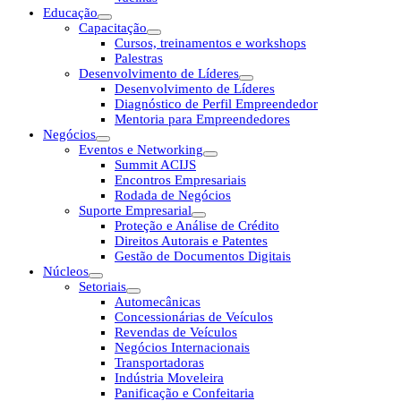
Educação
Capacitação
Cursos, treinamentos e workshops
Palestras
Desenvolvimento de Líderes
Desenvolvimento de Líderes
Diagnóstico de Perfil Empreendedor
Mentoria para Empreendedores
Negócios
Eventos e Networking
Summit ACIJS
Encontros Empresariais
Rodada de Negócios
Suporte Empresarial
Proteção e Análise de Crédito
Direitos Autorais e Patentes
Gestão de Documentos Digitais
Núcleos
Setoriais
Automecânicas
Concessionárias de Veículos
Revendas de Veículos
Negócios Internacionais
Transportadoras
Indústria Moveleira
Panificação e Confeitaria