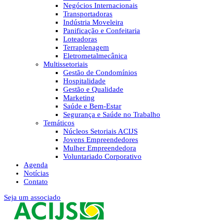
Negócios Internacionais
Transportadoras
Indústria Moveleira
Panificação e Confeitaria
Loteadoras
Terraplenagem
Eletrometalmecânica
Multissetoriais
Gestão de Condomínios
Hospitalidade
Gestão e Qualidade
Marketing
Saúde e Bem-Estar
Segurança e Saúde no Trabalho
Temáticos
Núcleos Setoriais ACIJS
Jovens Empreendedores
Mulher Empreendedora
Voluntariado Corporativo
Agenda
Notícias
Contato
Seja um associado