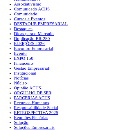
Associativismo
Comunicado ACIJS
Comunidade
Cursos e Eventos
DESTAQUE EMPRESARIAL
Destaques
Dicas para o Mercado
Duplicação BR-280
ELEIÇÕES 2026
Encontro Empresarial
Evento
EXPO 150
Financeiro
Gestão Empresarial
Institucional
Notícias
Núcleo
Opinião ACIJS
ORGULHO DE SER
PARCERIAS ACIJS
Recursos Humanos
Responsabilidade Social
RETROSPECTIVA 2025
Reuniões Plenárias
Solução
Soluções Empresariais