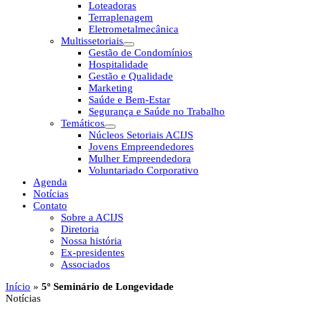
Loteadoras
Terraplenagem
Eletrometalmecânica
Multissetoriais
Gestão de Condomínios
Hospitalidade
Gestão e Qualidade
Marketing
Saúde e Bem-Estar
Segurança e Saúde no Trabalho
Temáticos
Núcleos Setoriais ACIJS
Jovens Empreendedores
Mulher Empreendedora
Voluntariado Corporativo
Agenda
Notícias
Contato
Sobre a ACIJS
Diretoria
Nossa história
Ex-presidentes
Associados
Início
»
5º Seminário de Longevidade
Notícias