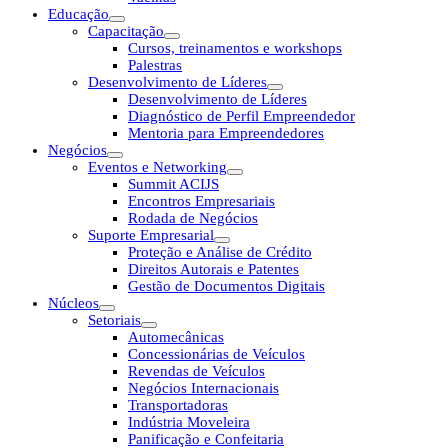
Educação
Capacitação
Cursos, treinamentos e workshops
Palestras
Desenvolvimento de Líderes
Desenvolvimento de Líderes
Diagnóstico de Perfil Empreendedor
Mentoria para Empreendedores
Negócios
Eventos e Networking
Summit ACIJS
Encontros Empresariais
Rodada de Negócios
Suporte Empresarial
Proteção e Análise de Crédito
Direitos Autorais e Patentes
Gestão de Documentos Digitais
Núcleos
Setoriais
Automecânicas
Concessionárias de Veículos
Revendas de Veículos
Negócios Internacionais
Transportadoras
Indústria Moveleira
Panificação e Confeitaria