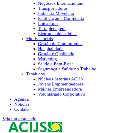
Negócios Internacionais
Transportadoras
Indústria Moveleira
Panificação e Confeitaria
Loteadoras
Terraplenagem
Eletrometalmecânica
Multissetoriais
Gestão de Condomínios
Hospitalidade
Gestão e Qualidade
Marketing
Saúde e Bem-Estar
Segurança e Saúde no Trabalho
Temáticos
Núcleos Setoriais ACIJS
Jovens Empreendedores
Mulher Empreendedora
Voluntariado Corporativo
Agenda
Notícias
Contato
Seja um associado