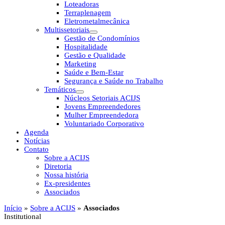
Loteadoras
Terraplenagem
Eletrometalmecânica
Multissetoriais
Gestão de Condomínios
Hospitalidade
Gestão e Qualidade
Marketing
Saúde e Bem-Estar
Segurança e Saúde no Trabalho
Temáticos
Núcleos Setoriais ACIJS
Jovens Empreendedores
Mulher Empreendedora
Voluntariado Corporativo
Agenda
Notícias
Contato
Sobre a ACIJS
Diretoria
Nossa história
Ex-presidentes
Associados
Início
»
Sobre a ACIJS
»
Associados
Institutional